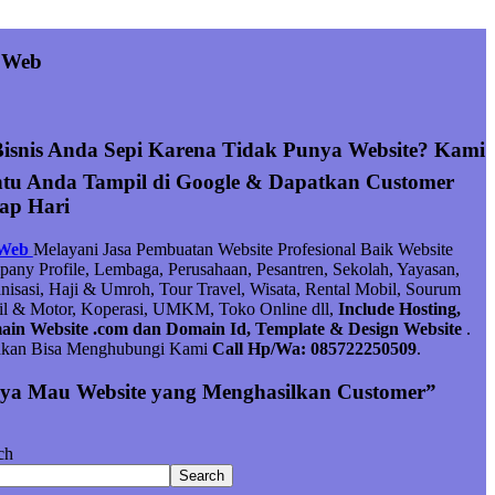
 Web
Bisnis Anda Sepi Karena Tidak Punya Website? Kami
tu Anda Tampil di Google & Dapatkan Customer
iap Hari
 Web
Melayani Jasa Pembuatan Website Profesional Baik Website
any Profile, Lembaga, Perusahaan, Pesantren, Sekolah, Yayasan,
nisasi, Haji & Umroh, Tour Travel, Wisata, Rental Mobil, Sourum
l & Motor, Koperasi, UMKM, Toko Online dll,
Include Hosting,
in Website .com dan Domain Id, Template & Design Website
.
hkan Bisa Menghubungi Kami
Call Hp/Wa: 085722250509
.
ya Mau Website yang Menghasilkan Customer”
ch
Search