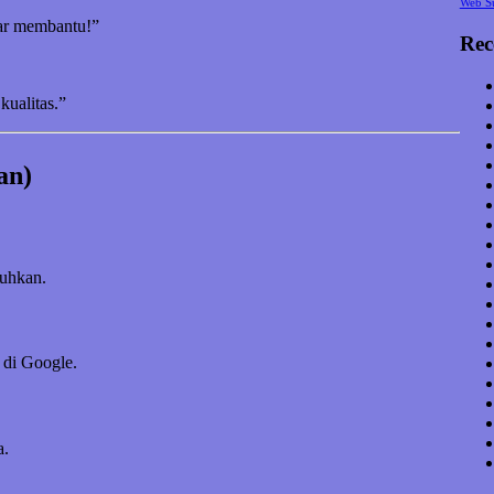
Web S
nar membantu!”
Rec
kualitas.”
an)
tuhkan.
 di Google.
a.