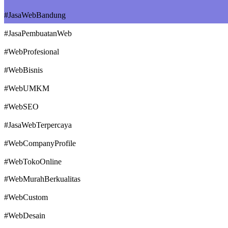
#JasaWebBandung
#JasaPembuatanWeb
#WebProfesional
#WebBisnis
#WebUMKM
#WebSEO
#JasaWebTerpercaya
#WebCompanyProfile
#WebTokoOnline
#WebMurahBerkualitas
#WebCustom
#WebDesain