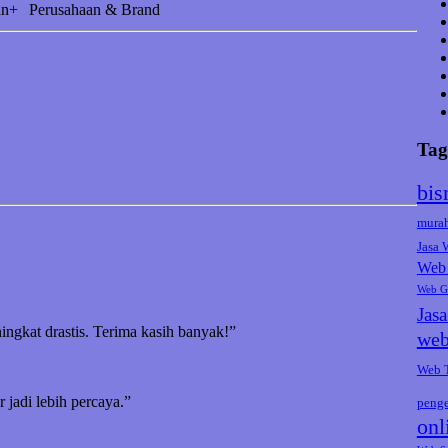
an+
Perusahaan & Brand
Tag
bis
mura
Jasa
Web 
Web G
Jas
ningkat drastis. Terima kasih banyak!”
web
Web 
jadi lebih percaya.”
peng
onl