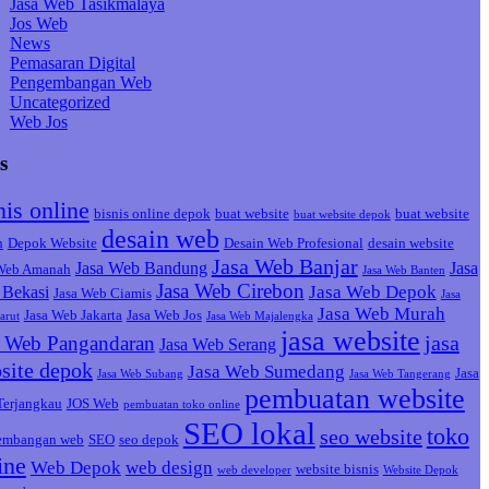
Jasa Web Tasikmalaya
Jos Web
News
Pemasaran Digital
Pengembangan Web
Uncategorized
Web Jos
s
nis online
bisnis online depok
buat website
buat website
buat website depok
desain web
h
Depok Website
Desain Web Profesional
desain website
Jasa Web Banjar
Jasa Web Bandung
Jasa
 Web Amanah
Jasa Web Banten
Jasa Web Cirebon
Jasa Web Depok
Bekasi
Jasa Web Ciamis
Jasa
Jasa Web Murah
Jasa Web Jakarta
Jasa Web Jos
arut
Jasa Web Majalengka
jasa website
jasa
a Web Pangandaran
Jasa Web Serang
site depok
Jasa Web Sumedang
Jasa
Jasa Web Subang
Jasa Web Tangerang
pembuatan website
Terjangkau
JOS Web
pembuatan toko online
SEO lokal
toko
seo website
embangan web
SEO
seo depok
ine
Web Depok
web design
website bisnis
web developer
Website Depok