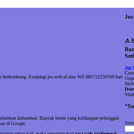
Jos
⚠️ 
Ban
Set
Jos
Comp
nda berkembang. Kunjungi jos.web.id atau WA 085722250509 hari
Orga
Mobi
Doma
Sila
“Sa
melainkan kebutuhan. Banyak bisnis yang kehilangan pelanggan
Sear
an di Google.
customer setiap hari, maka menggunakan
jasa web profesional