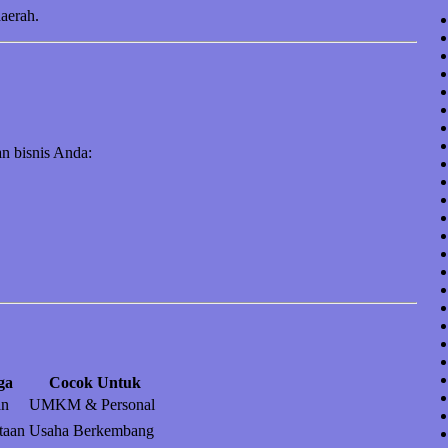
daerah.
n bisnis Anda:
ga
Cocok Untuk
an
UMKM & Personal
taan
Usaha Berkembang