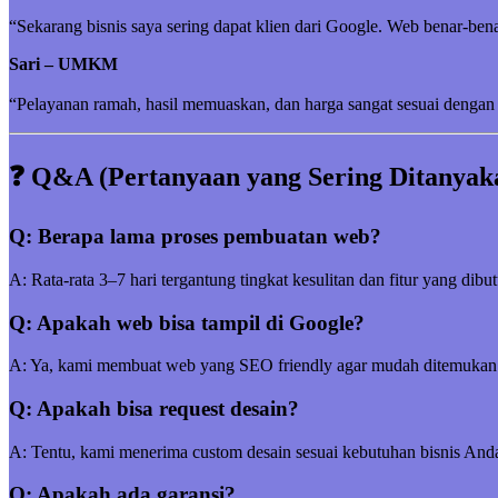
“Sekarang bisnis saya sering dapat klien dari Google. Web benar-be
Sari – UMKM
“Pelayanan ramah, hasil memuaskan, dan harga sangat sesuai dengan 
❓ Q&A (Pertanyaan yang Sering Ditanyak
Q: Berapa lama proses pembuatan web?
A: Rata-rata 3–7 hari tergantung tingkat kesulitan dan fitur yang dibu
Q: Apakah web bisa tampil di Google?
A: Ya, kami membuat web yang SEO friendly agar mudah ditemukan
Q: Apakah bisa request desain?
A: Tentu, kami menerima custom desain sesuai kebutuhan bisnis And
Q: Apakah ada garansi?