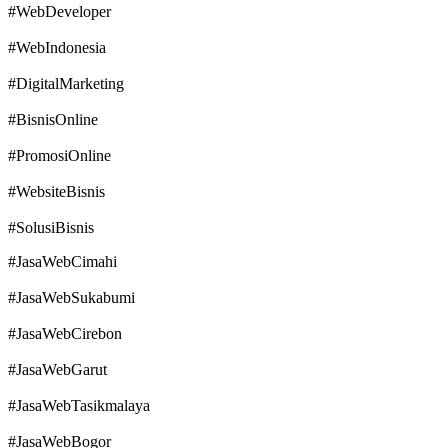
#WebDeveloper
#WebIndonesia
#DigitalMarketing
#BisnisOnline
#PromosiOnline
#WebsiteBisnis
#SolusiBisnis
#JasaWebCimahi
#JasaWebSukabumi
#JasaWebCirebon
#JasaWebGarut
#JasaWebTasikmalaya
#JasaWebBogor