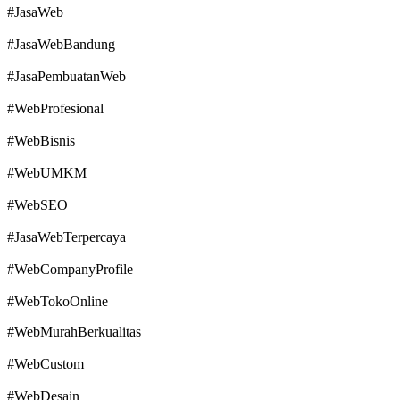
#JasaWeb
#JasaWebBandung
#JasaPembuatanWeb
#WebProfesional
#WebBisnis
#WebUMKM
#WebSEO
#JasaWebTerpercaya
#WebCompanyProfile
#WebTokoOnline
#WebMurahBerkualitas
#WebCustom
#WebDesain