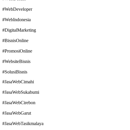
#WebDeveloper
#WebIndonesia
#DigitalMarketing
#BisnisOnline
#PromosiOnline
#WebsiteBisnis
#SolusiBisnis
#JasaWebCimahi
#JasaWebSukabumi
#JasaWebCirebon
#JasaWebGarut
#JasaWebTasikmalaya