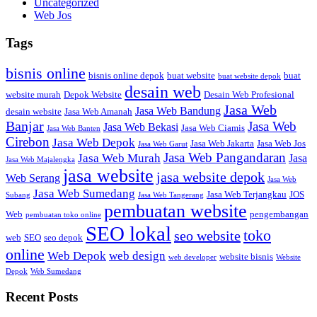
Uncategorized
Web Jos
Tags
bisnis online
bisnis online depok
buat website
buat
buat website depok
desain web
website murah
Depok Website
Desain Web Profesional
Jasa Web
Jasa Web Bandung
desain website
Jasa Web Amanah
Banjar
Jasa Web
Jasa Web Bekasi
Jasa Web Ciamis
Jasa Web Banten
Cirebon
Jasa Web Depok
Jasa Web Jakarta
Jasa Web Jos
Jasa Web Garut
Jasa Web Pangandaran
Jasa Web Murah
Jasa
Jasa Web Majalengka
jasa website
jasa website depok
Web Serang
Jasa Web
Jasa Web Sumedang
Jasa Web Terjangkau
JOS
Subang
Jasa Web Tangerang
pembuatan website
Web
pengembangan
pembuatan toko online
SEO lokal
toko
seo website
web
SEO
seo depok
online
Web Depok
web design
website bisnis
web developer
Website
Depok
Web Sumedang
Recent Posts