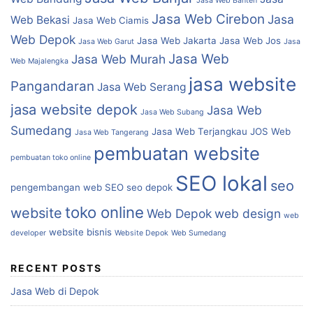
Jasa Web Banten
Jasa Web Cirebon
Jasa
Web Bekasi
Jasa Web Ciamis
Web Depok
Jasa Web Jakarta
Jasa Web Jos
Jasa Web Garut
Jasa
Jasa Web
Jasa Web Murah
Web Majalengka
jasa website
Pangandaran
Jasa Web Serang
jasa website depok
Jasa Web
Jasa Web Subang
Sumedang
Jasa Web Terjangkau
JOS Web
Jasa Web Tangerang
pembuatan website
pembuatan toko online
SEO lokal
seo
pengembangan web
SEO
seo depok
toko online
website
Web Depok
web design
web
website bisnis
developer
Website Depok
Web Sumedang
RECENT POSTS
Jasa Web di Depok