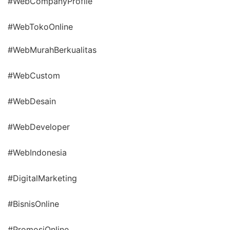
#WebCompanyProfile
#WebTokoOnline
#WebMurahBerkualitas
#WebCustom
#WebDesain
#WebDeveloper
#WebIndonesia
#DigitalMarketing
#BisnisOnline
#PromosiOnline