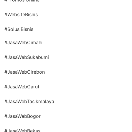
#WebsiteBisnis
#SolusiBisnis
#JasaWebCimahi
#JasaWebSukabumi
#JasaWebCirebon
#JasaWebGarut
#JasaWebTasikmalaya
#JasaWebBogor
#JasaWebBekasi