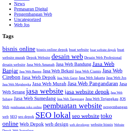
News
Pemasaran Digital
Pengembangan Web
Uncategorized
Web Jos
Tags
bisnis online
bisnis online depok
buat website
buat
buat website depok
desain web
website murah
Depok Website
Desain Web Profesional
Jasa Web
Jasa Web Bandung
desain website
Jasa Web Amanah
Banjar
Jasa Web
Jasa Web Bekasi
Jasa Web Ciamis
Jasa Web Banten
Cirebon
Jasa Web Depok
Jasa Web Jakarta
Jasa Web Jos
Jasa Web Garut
Jasa Web Pangandaran
Jasa Web Murah
Jasa
Jasa Web Majalengka
jasa website
jasa website depok
Web Serang
Jasa Web
Jasa Web Sumedang
Jasa Web Terjangkau
JOS
Subang
Jasa Web Tangerang
pembuatan website
Web
pengembangan
pembuatan toko online
SEO lokal
toko
seo website
web
SEO
seo depok
online
Web Depok
web design
website bisnis
web developer
Website
Depok
Web Sumedang