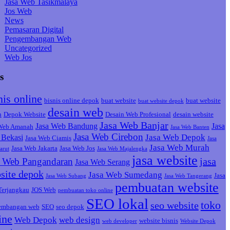
Jasa Web Tasikmalaya
Jos Web
News
Pemasaran Digital
Pengembangan Web
Uncategorized
Web Jos
s
nis online
bisnis online depok
buat website
buat website
buat website depok
desain web
h
Depok Website
Desain Web Profesional
desain website
Jasa Web Banjar
Jasa Web Bandung
Jasa
 Web Amanah
Jasa Web Banten
Jasa Web Cirebon
Jasa Web Depok
Bekasi
Jasa Web Ciamis
Jasa
Jasa Web Murah
Jasa Web Jakarta
Jasa Web Jos
arut
Jasa Web Majalengka
jasa website
jasa
a Web Pangandaran
Jasa Web Serang
site depok
Jasa Web Sumedang
Jasa
Jasa Web Subang
Jasa Web Tangerang
pembuatan website
Terjangkau
JOS Web
pembuatan toko online
SEO lokal
toko
seo website
embangan web
SEO
seo depok
ine
Web Depok
web design
website bisnis
web developer
Website Depok