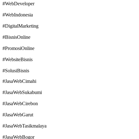
#WebDeveloper
#WebIndonesia
#DigitalMarketing
#BisnisOnline
#PromosiOnline
#WebsiteBisnis
#SolusiBisnis
#JasaWebCimahi
#JasaWebSukabumi
#JasaWebCirebon
#JasaWebGarut
#JasaWebTasikmalaya
#JasaWebBogor