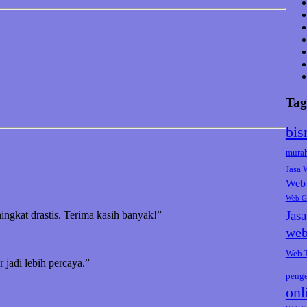
Tag
bis
mura
Jasa
Web 
Web G
Jas
ningkat drastis. Terima kasih banyak!”
web
Web 
jadi lebih percaya.”
peng
onl