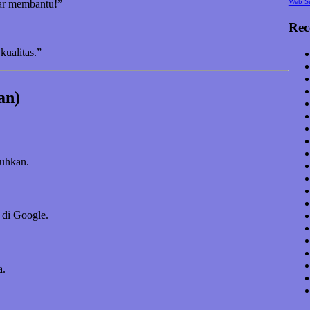
Web S
nar membantu!”
Rec
kualitas.”
an)
tuhkan.
 di Google.
a.