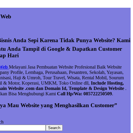
 Web
Bisnis Anda Sepi Karena Tidak Punya Website? Kami
tu Anda Tampil di Google & Dapatkan Customer
iap Hari
 Web
Melayani Jasa Pembuatan Website Profesional Baik Website
any Profile, Lembaga, Perusahaan, Pesantren, Sekolah, Yayasan,
nisasi, Haji & Umroh, Tour Travel, Wisata, Rental Mobil, Sourum
l & Motor, Koperasi, UMKM, Toko Online dll,
Include Hosting,
in Website .com dan Domain Id, Template & Design Website
.
hkan Bisa Menghubungi Kami
Call Hp/Wa: 085722250509
.
ya Mau Website yang Menghasilkan Customer”
ch
Search