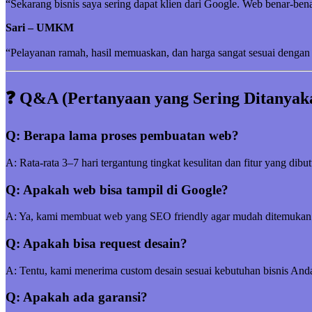
“Sekarang bisnis saya sering dapat klien dari Google. Web benar-be
Sari – UMKM
“Pelayanan ramah, hasil memuaskan, dan harga sangat sesuai dengan 
❓ Q&A (Pertanyaan yang Sering Ditanyak
Q: Berapa lama proses pembuatan web?
A: Rata-rata 3–7 hari tergantung tingkat kesulitan dan fitur yang dibu
Q: Apakah web bisa tampil di Google?
A: Ya, kami membuat web yang SEO friendly agar mudah ditemukan
Q: Apakah bisa request desain?
A: Tentu, kami menerima custom desain sesuai kebutuhan bisnis And
Q: Apakah ada garansi?