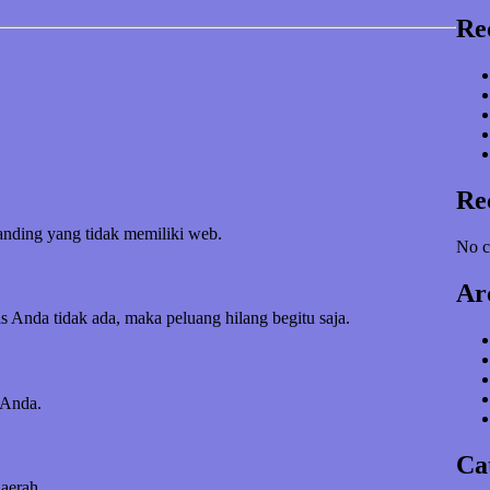
Re
Re
banding yang tidak memiliki web.
No c
Ar
s Anda tidak ada, maka peluang hilang begitu saja.
 Anda.
Ca
daerah.