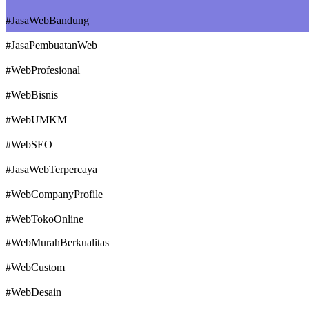
#JasaWebBandung
#JasaPembuatanWeb
#WebProfesional
#WebBisnis
#WebUMKM
#WebSEO
#JasaWebTerpercaya
#WebCompanyProfile
#WebTokoOnline
#WebMurahBerkualitas
#WebCustom
#WebDesain