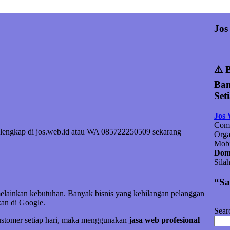
Jos
⚠️ 
Ban
Set
Jos
Comp
fo lengkap di jos.web.id atau WA 085722250509 sekarang
Orga
Mobi
Doma
Sila
“Sa
melainkan kebutuhan. Banyak bisnis yang kehilangan pelanggan
an di Google.
Sear
customer setiap hari, maka menggunakan
jasa web profesional