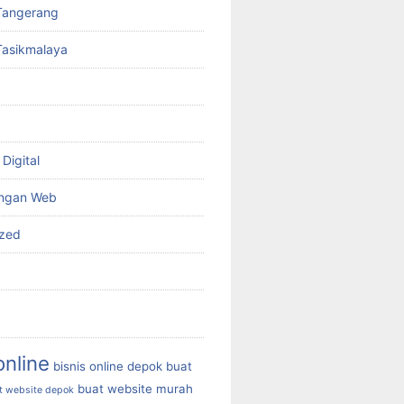
Tangerang
Tasikmalaya
Digital
ngan Web
ized
online
bisnis online depok
buat
buat website murah
t website depok