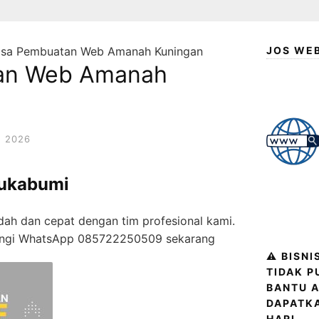
asa Pembuatan Web Amanah Kuningan
JOS WE
an Web Amanah
 2026
ukabumi
udah dan cepat dengan tim profesional kami.
ubungi WhatsApp 085722250509 sekarang
⚠️ BISN
TIDAK P
BANTU A
DAPATK
HARI