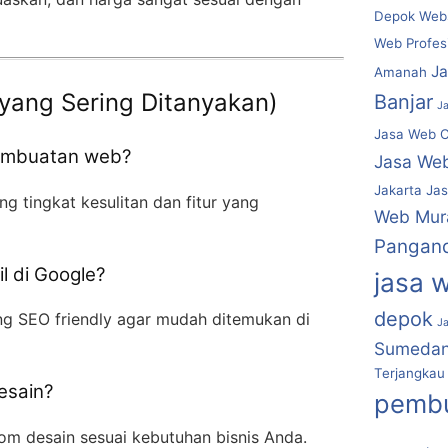
Depok Webs
Web Profes
J
Amanah
yang Sering Ditanyakan)
Banjar
J
Jasa Web C
pembuatan web?
Jasa We
Jakarta
Jas
ng tingkat kesulitan dan fitur yang
Web Mur
Pangan
l di Google?
jasa 
depok
g SEO friendly agar mudah ditemukan di
J
Sumeda
Terjangkau
esain?
pembu
om desain sesuai kebutuhan bisnis Anda.