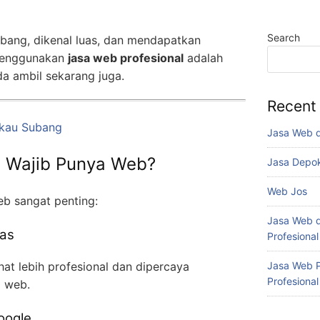
Search
mbang, dikenal luas, dan mendapatkan
 menggunakan
jasa web profesional
adalah
da ambil sekarang juga.
Recent
gkau Subang
Jasa Web 
a Wajib Punya Web?
Jasa Depo
Web Jos
eb sangat penting:
Jasa Web d
tas
Profesiona
Jasa Web P
ihat lebih profesional dan dipercaya
Profesiona
i web.
oogle