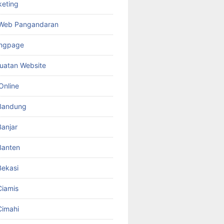
keting
 Web Pangandaran
ingpage
uatan Website
Online
Bandung
anjar
Banten
ekasi
iamis
Cimahi