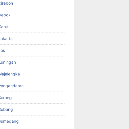
Cirebon
Depok
Garut
akarta
Jos
Kuningan
Majalengka
Pangandaran
Serang
Subang
Sumedang