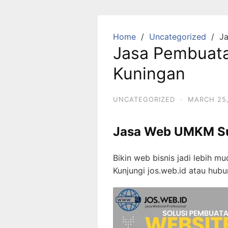
Skip
to
content
Home
Uncategorized
J
Jasa Pembuat
Kuningan
UNCATEGORIZED
·
MARCH 25,
Jasa Web UMKM S
Bikin web bisnis jadi lebih m
Kunjungi jos.web.id atau h