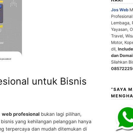
Jos Web
M
Profesiona
Lembaga, P
Yayasan, Or
Travel, Wis
Motor, Kop
dll,
Includ
dan Domain
Silahkan B
08572225
sional untuk Bisnis
“SAYA 
MENGHA
i
web profesional
bukan lagi pilihan,
 bisnis yang kehilangan pelanggan hanya
ang terpercaya dan mudah ditemukan di