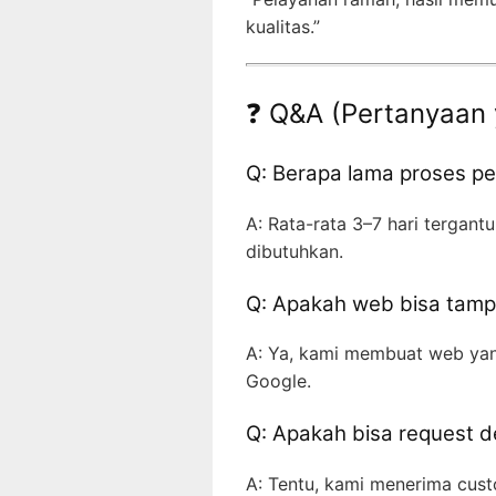
kualitas.”
❓ Q&A (Pertanyaan 
Q: Berapa lama proses 
A: Rata-rata 3–7 hari tergantu
dibutuhkan.
Q: Apakah web bisa tampi
A: Ya, kami membuat web yan
Google.
Q: Apakah bisa request d
A: Tentu, kami menerima cust