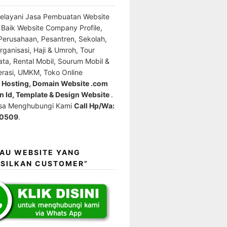
elayani Jasa Pembuatan Website
l Baik Website Company Profile,
erusahaan, Pesantren, Sekolah,
ganisasi, Haji & Umroh, Tour
ata, Rental Mobil, Sourum Mobil &
erasi, UMKM, Toko Online
e Hosting, Domain Website .com
 Id, Template & Design Website
.
isa Menghubungi Kami
Call Hp/Wa:
0509
.
MAU WEBSITE YANG
SILKAN CUSTOMER”