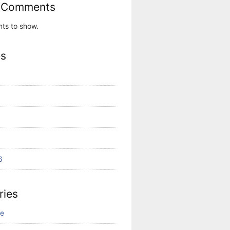
 Comments
ts to show.
es
6
ries
ne