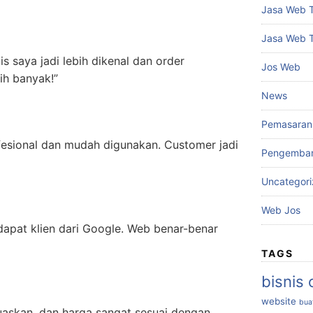
Jasa Web 
Jasa Web 
nis saya jadi lebih dikenal dan order
Jos Web
ih banyak!”
News
Pemasaran 
fesional dan mudah digunakan. Customer jadi
Pengemba
Uncategor
Web Jos
 dapat klien dari Google. Web benar-benar
TAGS
bisnis 
website
bua
uaskan, dan harga sangat sesuai dengan