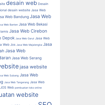
desain web
ite
Desain
ional
desain website
Jasa Web
Jasa Web
asa Web Bandung
Jasa Web Bekasi
asa Web Banten
Jasa Web Cirebon
iamis
b Depok
Jasa Web
Jasa Web Garut
Jasa
a Web Jos
Jasa Web Majalengka
Jasa Web
ah
daran
Jasa Web Serang
website
jasa website
Jasa Web
asa Web Subang
ng
Jasa Web
Jasa Web Tangerang
JOS Web
pembuatan toko online
atan website
SEO