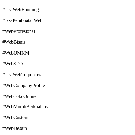
#JasaWebBandung
#JasaPembuatanWeb
#WebProfesional
#WebBisnis
#WebUMKM
#WebSEO
#JasaWebTerpercaya
#WebCompanyProfile
#WebTokoOnline
#WebMurahBerkualitas
#WebCustom
#WebDesain