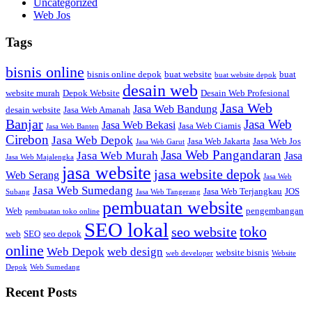
Uncategorized
Web Jos
Tags
bisnis online
bisnis online depok
buat website
buat
buat website depok
desain web
website murah
Depok Website
Desain Web Profesional
Jasa Web
Jasa Web Bandung
desain website
Jasa Web Amanah
Banjar
Jasa Web
Jasa Web Bekasi
Jasa Web Ciamis
Jasa Web Banten
Cirebon
Jasa Web Depok
Jasa Web Jakarta
Jasa Web Jos
Jasa Web Garut
Jasa Web Pangandaran
Jasa Web Murah
Jasa
Jasa Web Majalengka
jasa website
jasa website depok
Web Serang
Jasa Web
Jasa Web Sumedang
Jasa Web Terjangkau
JOS
Subang
Jasa Web Tangerang
pembuatan website
Web
pengembangan
pembuatan toko online
SEO lokal
toko
seo website
web
SEO
seo depok
online
Web Depok
web design
website bisnis
web developer
Website
Depok
Web Sumedang
Recent Posts