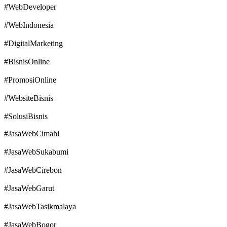
#WebDeveloper
#WebIndonesia
#DigitalMarketing
#BisnisOnline
#PromosiOnline
#WebsiteBisnis
#SolusiBisnis
#JasaWebCimahi
#JasaWebSukabumi
#JasaWebCirebon
#JasaWebGarut
#JasaWebTasikmalaya
#JasaWebBogor