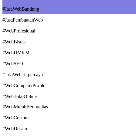
#JasaWebBandung
#JasaPembuatanWeb
#WebProfesional
#WebBisnis
#WebUMKM
#WebSEO
#JasaWebTerpercaya
#WebCompanyProfile
#WebTokoOnline
#WebMurahBerkualitas
#WebCustom
#WebDesain