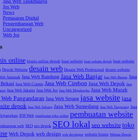
Jasa Web Tasikmalaya
Jos Web
News
Pemasaran Digital
Pengembangan Web
Uncategorized
Web Jos
s
nis online
bisnis online depok
buat website
buat website
buat website depok
desain web
h
Depok Website
Desain Web Profesional
desain website
Jasa Web Banjar
Jasa Web Bandung
Jasa
 Web Amanah
Jasa Web Banten
Jasa Web Cirebon
Jasa Web Depok
Bekasi
Jasa Web Ciamis
Jasa
Jasa Web Murah
Jasa Web Jakarta
Jasa Web Jos
arut
Jasa Web Majalengka
jasa website
jasa
a Web Pangandaran
Jasa Web Serang
site depok
Jasa Web Sumedang
Jasa
Jasa Web Subang
Jasa Web Tangerang
pembuatan website
Terjangkau
JOS Web
pembuatan toko online
SEO lokal
toko
seo website
embangan web
SEO
seo depok
ine
Web Depok
web design
website bisnis
web developer
Website Depok