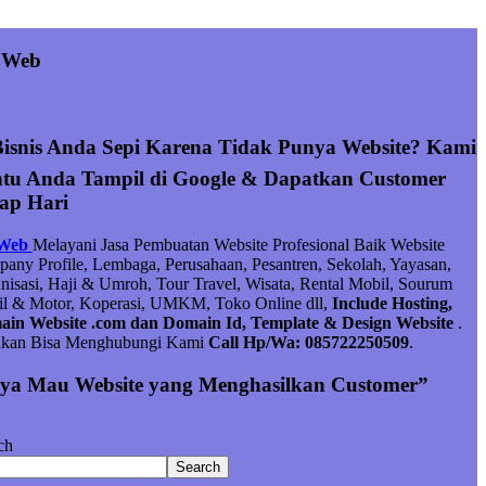
 Web
Bisnis Anda Sepi Karena Tidak Punya Website? Kami
tu Anda Tampil di Google & Dapatkan Customer
iap Hari
 Web
Melayani Jasa Pembuatan Website Profesional Baik Website
any Profile, Lembaga, Perusahaan, Pesantren, Sekolah, Yayasan,
nisasi, Haji & Umroh, Tour Travel, Wisata, Rental Mobil, Sourum
l & Motor, Koperasi, UMKM, Toko Online dll,
Include Hosting,
in Website .com dan Domain Id, Template & Design Website
.
hkan Bisa Menghubungi Kami
Call Hp/Wa: 085722250509
.
ya Mau Website yang Menghasilkan Customer”
ch
Search