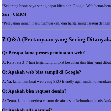
“Sekarang bisnis saya sering dapat klien dari Google. Web benar-be
Sari – UMKM
“Pelayanan ramah, hasil memuaskan, dan harga sangat sesuai dengan 
❓ Q&A (Pertanyaan yang Sering Ditanyak
Q: Berapa lama proses pembuatan web?
A: Rata-rata 3–7 hari tergantung tingkat kesulitan dan fitur yang dibu
Q: Apakah web bisa tampil di Google?
A: Ya, kami membuat web yang SEO friendly agar mudah ditemukan
Q: Apakah bisa request desain?
A: Tentu, kami menerima custom desain sesuai kebutuhan bisnis And
Q: Apakah ada garansi?