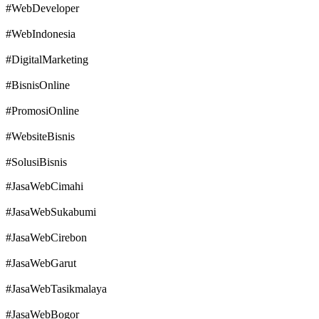
#WebDeveloper
#WebIndonesia
#DigitalMarketing
#BisnisOnline
#PromosiOnline
#WebsiteBisnis
#SolusiBisnis
#JasaWebCimahi
#JasaWebSukabumi
#JasaWebCirebon
#JasaWebGarut
#JasaWebTasikmalaya
#JasaWebBogor