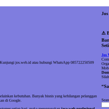
Jos
⚠️ 
Ban
Set
Jos
Comp
. Kunjungi jos.web.id atau hubungi WhatsApp 085722250509
Orga
Mobi
Doma
Sila
“Sa
melainkan kebutuhan. Banyak bisnis yang kehilangan pelanggan
Sear
an di Google.
customer setiap hari, maka menggunakan
jasa web profesional