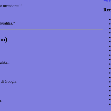
Web S
nar membantu!”
Rec
kualitas.”
an)
tuhkan.
 di Google.
a.