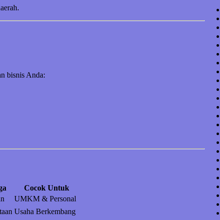
daerah.
n bisnis Anda:
ga
Cocok Untuk
an
UMKM & Personal
taan
Usaha Berkembang