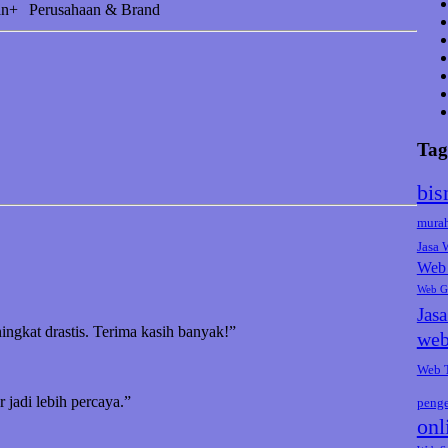
an+
Perusahaan & Brand
Tag
bis
mura
Jasa
Web 
Web G
Jas
ningkat drastis. Terima kasih banyak!”
web
Web 
jadi lebih percaya.”
peng
onl