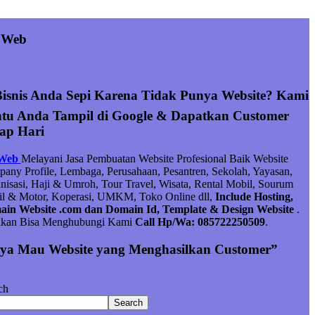
 Web
Bisnis Anda Sepi Karena Tidak Punya Website? Kami
tu Anda Tampil di Google & Dapatkan Customer
iap Hari
 Web
Melayani Jasa Pembuatan Website Profesional Baik Website
any Profile, Lembaga, Perusahaan, Pesantren, Sekolah, Yayasan,
nisasi, Haji & Umroh, Tour Travel, Wisata, Rental Mobil, Sourum
l & Motor, Koperasi, UMKM, Toko Online dll,
Include Hosting,
in Website .com dan Domain Id, Template & Design Website
.
hkan Bisa Menghubungi Kami
Call Hp/Wa: 085722250509
.
ya Mau Website yang Menghasilkan Customer”
ch
Search