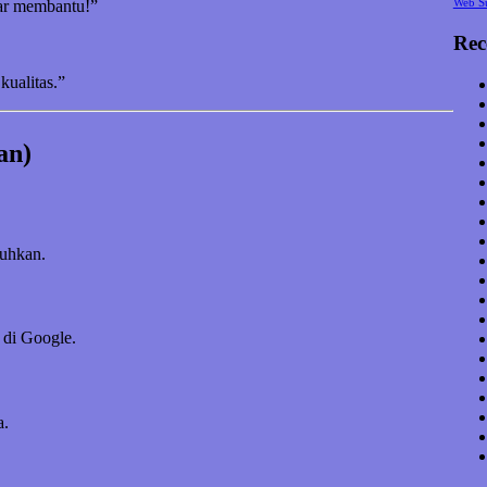
Web S
nar membantu!”
Rec
kualitas.”
an)
tuhkan.
 di Google.
a.