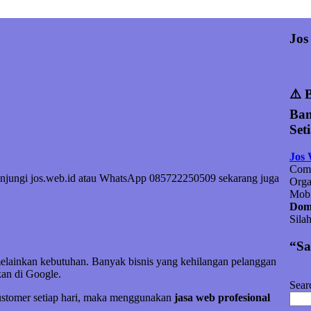
Jos
⚠️ 
Ban
Set
Jos
Comp
Kunjungi jos.web.id atau WhatsApp 085722250509 sekarang juga
Orga
Mobi
Doma
Sila
“Sa
melainkan kebutuhan. Banyak bisnis yang kehilangan pelanggan
an di Google.
Sear
customer setiap hari, maka menggunakan
jasa web profesional