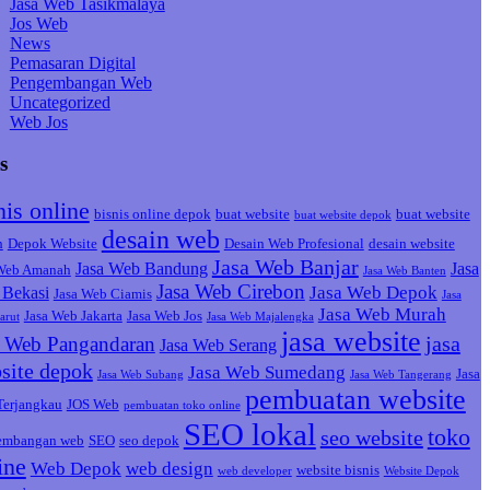
Jasa Web Tasikmalaya
Jos Web
News
Pemasaran Digital
Pengembangan Web
Uncategorized
Web Jos
s
nis online
bisnis online depok
buat website
buat website
buat website depok
desain web
h
Depok Website
Desain Web Profesional
desain website
Jasa Web Banjar
Jasa Web Bandung
Jasa
 Web Amanah
Jasa Web Banten
Jasa Web Cirebon
Jasa Web Depok
Bekasi
Jasa Web Ciamis
Jasa
Jasa Web Murah
Jasa Web Jakarta
Jasa Web Jos
arut
Jasa Web Majalengka
jasa website
jasa
a Web Pangandaran
Jasa Web Serang
site depok
Jasa Web Sumedang
Jasa
Jasa Web Subang
Jasa Web Tangerang
pembuatan website
Terjangkau
JOS Web
pembuatan toko online
SEO lokal
toko
seo website
embangan web
SEO
seo depok
ine
Web Depok
web design
website bisnis
web developer
Website Depok