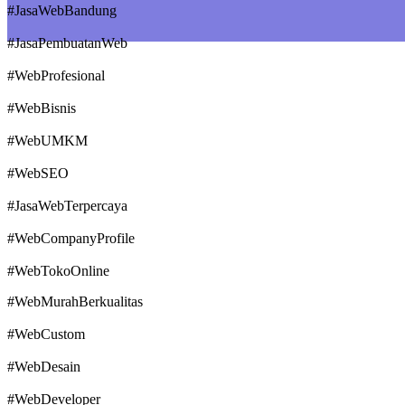
#JasaWebBandung
#JasaPembuatanWeb
#WebProfesional
#WebBisnis
#WebUMKM
#WebSEO
#JasaWebTerpercaya
#WebCompanyProfile
#WebTokoOnline
#WebMurahBerkualitas
#WebCustom
#WebDesain
#WebDeveloper