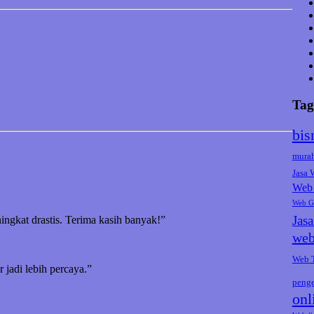
Tag
bis
mura
Jasa
Web 
Web G
Jas
ningkat drastis. Terima kasih banyak!”
web
Web 
jadi lebih percaya.”
peng
onl