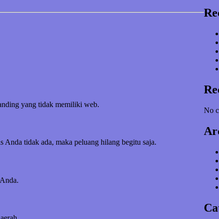
Re
Re
banding yang tidak memiliki web.
No c
Ar
s Anda tidak ada, maka peluang hilang begitu saja.
 Anda.
Ca
daerah.