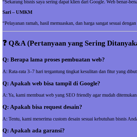
“Sekarang bisnis saya sering dapat klien dari Google. Web benar-be
Sari – UMKM
“Pelayanan ramah, hasil memuaskan, dan harga sangat sesuai dengan 
❓ Q&A (Pertanyaan yang Sering Ditanyak
Q: Berapa lama proses pembuatan web?
A: Rata-rata 3–7 hari tergantung tingkat kesulitan dan fitur yang dibu
Q: Apakah web bisa tampil di Google?
A: Ya, kami membuat web yang SEO friendly agar mudah ditemukan
Q: Apakah bisa request desain?
A: Tentu, kami menerima custom desain sesuai kebutuhan bisnis And
Q: Apakah ada garansi?