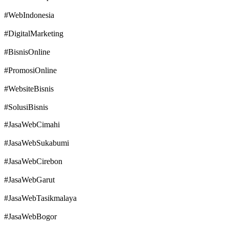
#WebIndonesia
#DigitalMarketing
#BisnisOnline
#PromosiOnline
#WebsiteBisnis
#SolusiBisnis
#JasaWebCimahi
#JasaWebSukabumi
#JasaWebCirebon
#JasaWebGarut
#JasaWebTasikmalaya
#JasaWebBogor