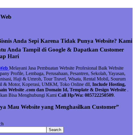
 Web
Bisnis Anda Sepi Karena Tidak Punya Website? Kami
tu Anda Tampil di Google & Dapatkan Customer
iap Hari
 Web
Melayani Jasa Pembuatan Website Profesional Baik Website
any Profile, Lembaga, Perusahaan, Pesantren, Sekolah, Yayasan,
nisasi, Haji & Umroh, Tour Travel, Wisata, Rental Mobil, Sourum
l & Motor, Koperasi, UMKM, Toko Online dll,
Include Hosting,
in Website .com dan Domain Id, Template & Design Website
.
hkan Bisa Menghubungi Kami
Call Hp/Wa: 085722250509
.
ya Mau Website yang Menghasilkan Customer”
ch
Search