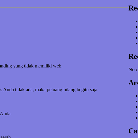
Re
Re
banding yang tidak memiliki web.
No c
Ar
s Anda tidak ada, maka peluang hilang begitu saja.
 Anda.
Ca
daerah.