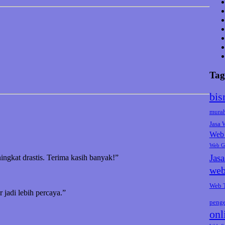
Tag
bis
mura
Jasa
Web 
Web G
Jas
ningkat drastis. Terima kasih banyak!”
web
Web 
jadi lebih percaya.”
peng
onl