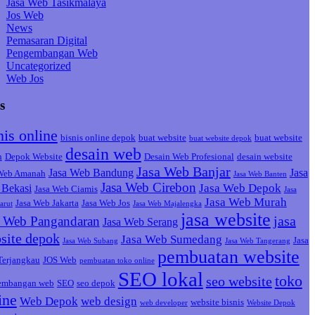
Jasa Web Tasikmalaya
Jos Web
News
Pemasaran Digital
Pengembangan Web
Uncategorized
Web Jos
s
nis online
bisnis online depok
buat website
buat website
buat website depok
desain web
h
Depok Website
Desain Web Profesional
desain website
Jasa Web Banjar
Jasa Web Bandung
Jasa
 Web Amanah
Jasa Web Banten
Jasa Web Cirebon
Jasa Web Depok
Bekasi
Jasa Web Ciamis
Jasa
Jasa Web Murah
Jasa Web Jakarta
Jasa Web Jos
arut
Jasa Web Majalengka
jasa website
jasa
a Web Pangandaran
Jasa Web Serang
site depok
Jasa Web Sumedang
Jasa
Jasa Web Subang
Jasa Web Tangerang
pembuatan website
Terjangkau
JOS Web
pembuatan toko online
SEO lokal
toko
seo website
embangan web
SEO
seo depok
ine
Web Depok
web design
website bisnis
web developer
Website Depok