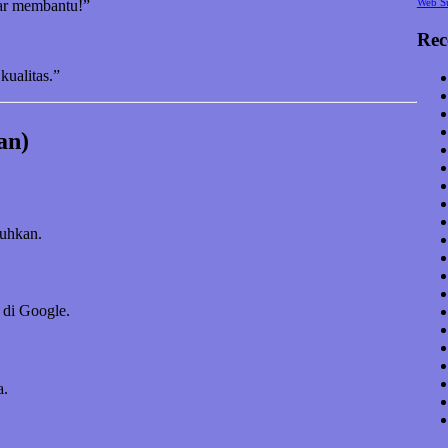
Web S
nar membantu!”
Rec
kualitas.”
an)
tuhkan.
 di Google.
a.