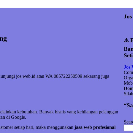
Jos
ung
⚠️ 
Ban
Set
Jos
Comp
. Kunjungi jos.web.id atau WA 085722250509 sekarang juga
Orga
Mobi
Doma
Sila
“Sa
melainkan kebutuhan. Banyak bisnis yang kehilangan pelanggan
an di Google.
Sear
customer setiap hari, maka menggunakan
jasa web profesional