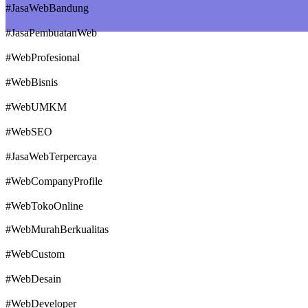
#JasaWebBandung
#JasaPembuatanWeb
#WebProfesional
#WebBisnis
#WebUMKM
#WebSEO
#JasaWebTerpercaya
#WebCompanyProfile
#WebTokoOnline
#WebMurahBerkualitas
#WebCustom
#WebDesain
#WebDeveloper