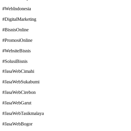
#WebIndonesia
#DigitalMarketing
#BisnisOnline
#PromosiOnline
#WebsiteBisnis
#SolusiBisnis
#JasaWebCimahi
#JasaWebSukabumi
#JasaWebCirebon
#JasaWebGarut
#JasaWebTasikmalaya
#JasaWebBogor