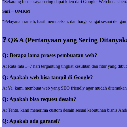
“Sekarang bisnis saya sering dapat klien dari Google. Web benar-be
Sari – UMKM
“Pelayanan ramah, hasil memuaskan, dan harga sangat sesuai dengan 
❓ Q&A (Pertanyaan yang Sering Ditanyak
Q: Berapa lama proses pembuatan web?
A: Rata-rata 3–7 hari tergantung tingkat kesulitan dan fitur yang dibu
Q: Apakah web bisa tampil di Google?
A: Ya, kami membuat web yang SEO friendly agar mudah ditemukan
Q: Apakah bisa request desain?
A: Tentu, kami menerima custom desain sesuai kebutuhan bisnis And
Q: Apakah ada garansi?