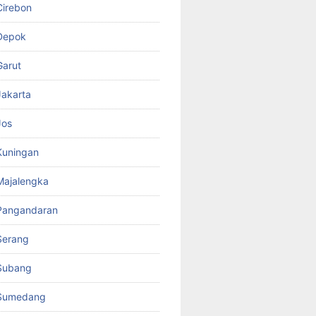
Cirebon
Depok
Garut
akarta
Jos
Kuningan
Majalengka
Pangandaran
Serang
Subang
Sumedang