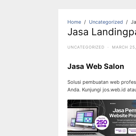
Skip
to
content
Home
Uncategorized
Ja
Jasa Landingp
UNCATEGORIZED
·
MARCH 25,
Jasa Web Salon
Solusi pembuatan web profesi
Anda. Kunjungi jos.web.id at