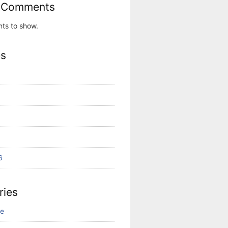
 Comments
ts to show.
es
6
ries
ne