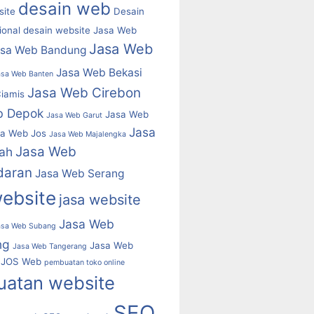
desain web
ite
Desain
ional
desain website
Jasa Web
Jasa Web
asa Web Bandung
Jasa Web Bekasi
asa Web Banten
Jasa Web Cirebon
iamis
b Depok
Jasa Web
Jasa Web Garut
Jasa
a Web Jos
Jasa Web Majalengka
Jasa Web
ah
daran
Jasa Web Serang
website
jasa website
Jasa Web
asa Web Subang
ng
Jasa Web
Jasa Web Tangerang
JOS Web
pembuatan toko online
atan website
SEO