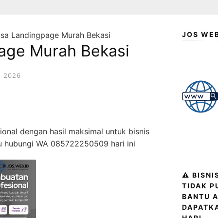
sa Landingpage Murah Bekasi
JOS WE
age Murah Bekasi
 2026
onal dengan hasil maksimal untuk bisnis
au hubungi WA 085722250509 hari ini
⚠️ BISN
TIDAK P
BANTU A
DAPATK
HARI