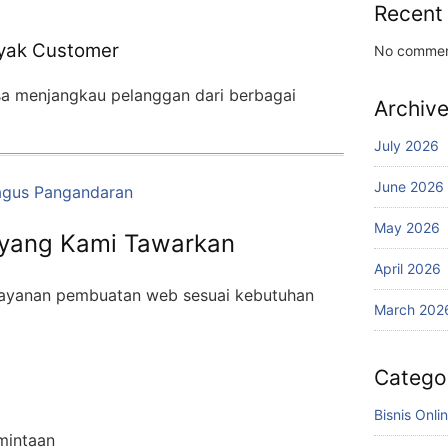
Recent
nyak Customer
No commen
isa menjangkau pelanggan dari berbagai
Archiv
July 2026
June 2026
agus Pangandaran
May 2026
yang Kami Tawarkan
April 2026
layanan pembuatan web sesuai kebutuhan
March 202
Catego
Bisnis Onli
mintaan