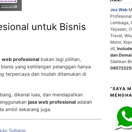
Jos Web
M
Profesiona
Lembaga, P
sional untuk Bisnis
Yayasan, Or
Travel, Wis
Motor, Kop
dll,
Includ
dan Domain
i
web profesional
bukan lagi pilihan,
Silahkan B
 bisnis yang kehilangan pelanggan hanya
08572225
ang terpercaya dan mudah ditemukan di
“SAYA 
mbang, dikenal luas, dan mendapatkan
MENGHA
 menggunakan
jasa web profesional
adalah
da ambil sekarang juga.
gkau Subang