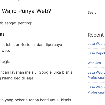
a Wajib Punya Web?
Search
eb sangat penting:
tas
Recent
Jasa Web 
ihat lebih profesional dan dipercaya
i web.
Jasa Depo
oogle
Web Jos
cari layanan melalui Google. Jika bisnis
Jasa Web d
Profesiona
hilang begitu saja.
Jasa Web P
Profesiona
s yang bekerja tanpa henti untuk bisnis