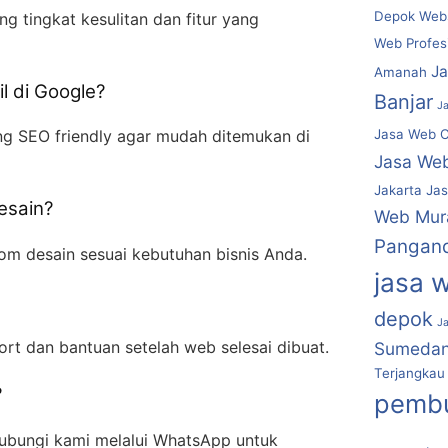
Depok Webs
ng tingkat kesulitan dan fitur yang
Web Profes
J
Amanah
l di Google?
Banjar
J
Jasa Web C
g SEO friendly agar mudah ditemukan di
Jasa We
Jakarta
Jas
esain?
Web Mur
Pangan
om desain sesuai kebutuhan bisnis Anda.
jasa 
depok
J
rt dan bantuan setelah web selesai dibuat.
Sumeda
Terjangkau
?
pembu
ubungi kami melalui WhatsApp untuk