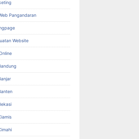
keting
 Web Pangandaran
ingpage
uatan Website
Online
Bandung
anjar
Banten
ekasi
iamis
Cimahi