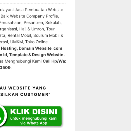
elayani Jasa Pembuatan Website
l Baik Website Company Profile,
erusahaan, Pesantren, Sekolah,
ganisasi, Haji & Umroh, Tour
ata, Rental Mobil, Sourum Mobil &
erasi, UMKM, Toko Online
e Hosting, Domain Website .com
 Id, Template & Design Website
.
isa Menghubungi Kami
Call Hp/Wa:
0509
.
MAU WEBSITE YANG
SILKAN CUSTOMER”