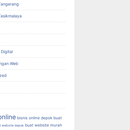
Tangerang
Tasikmalaya
Digital
ngan Web
ized
online
bisnis online depok
buat
buat website murah
t website depok