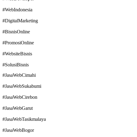
#WebIndonesia
#DigitalMarketing
#BisnisOnline
#PromosiOnline
#WebsiteBisnis
#SolusiBisnis
#JasaWebCimahi
#JasaWebSukabumi
#JasaWebCirebon
#JasaWebGarut
#JasaWebTasikmalaya
#JasaWebBogor