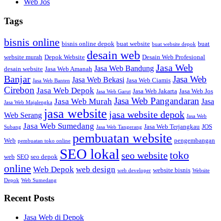
Web Jos
Tags
bisnis online
bisnis online depok
buat website
buat
buat website depok
desain web
website murah
Depok Website
Desain Web Profesional
Jasa Web
Jasa Web Bandung
desain website
Jasa Web Amanah
Banjar
Jasa Web
Jasa Web Bekasi
Jasa Web Ciamis
Jasa Web Banten
Cirebon
Jasa Web Depok
Jasa Web Jakarta
Jasa Web Jos
Jasa Web Garut
Jasa Web Pangandaran
Jasa Web Murah
Jasa
Jasa Web Majalengka
jasa website
jasa website depok
Web Serang
Jasa Web
Jasa Web Sumedang
Jasa Web Terjangkau
JOS
Subang
Jasa Web Tangerang
pembuatan website
Web
pengembangan
pembuatan toko online
SEO lokal
toko
seo website
web
SEO
seo depok
online
Web Depok
web design
website bisnis
web developer
Website
Depok
Web Sumedang
Recent Posts
Jasa Web di Depok