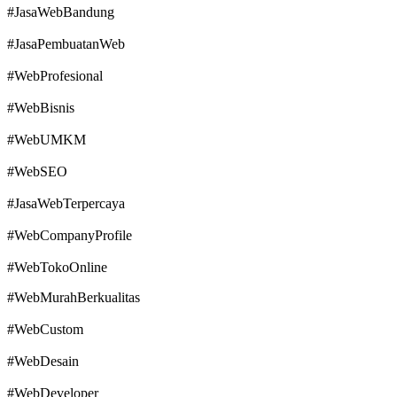
#JasaWebBandung
#JasaPembuatanWeb
#WebProfesional
#WebBisnis
#WebUMKM
#WebSEO
#JasaWebTerpercaya
#WebCompanyProfile
#WebTokoOnline
#WebMurahBerkualitas
#WebCustom
#WebDesain
#WebDeveloper