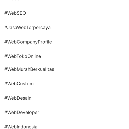
#WebSEO
#JasaWebTerpercaya
#WebCompanyProfile
#WebTokoOnline
#WebMurahBerkualitas
#WebCustom
#WebDesain
#WebDeveloper
#WebIndonesia