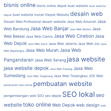
bisnis online
bisnis online depok
buat website
buat website
desain web
buat website murah
Depok Website
depok
Jasa
Desain Web Profesional
desain website
Jasa Web Amanah
Jasa Web Banjar
Web Bandung
Jasa
Jasa Web Banten
Jasa Web Cirebon
Jasa
Web Bekasi
Jasa Web Ciamis
Web Depok
Jasa Web Jakarta
Jasa Web Jos
Jasa Web Garut
Jasa
Jasa Web
Jasa Web Murah
Web Majalengka
jasa website
Pangandaran
Jasa Web Serang
jasa website depok
Jasa Web
Jasa Web Subang
Sumedang
Jasa Web Terjangkau
JOS Web
Jasa Web Tangerang
pembuatan website
pembuatan toko online
SEO lokal
seo
pengembangan web
SEO
seo depok
toko online
website
Web Depok
web design
web