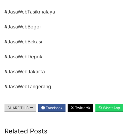
#JasaWebTasikmalaya
#JasaWebBogor
#JasaWebBekasi
#JasaWebDepok
#JasaWebJakarta
#JasaWebTangerang
SHARE THIS
Facebook
Twitter/X
WhatsApp
Related Posts