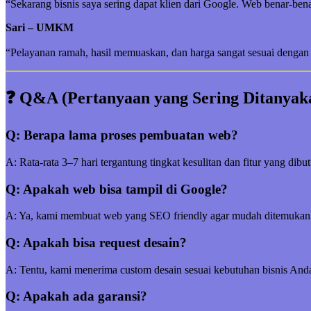
“Sekarang bisnis saya sering dapat klien dari Google. Web benar-be
Sari – UMKM
“Pelayanan ramah, hasil memuaskan, dan harga sangat sesuai dengan 
❓ Q&A (Pertanyaan yang Sering Ditanyak
Q: Berapa lama proses pembuatan web?
A: Rata-rata 3–7 hari tergantung tingkat kesulitan dan fitur yang dibu
Q: Apakah web bisa tampil di Google?
A: Ya, kami membuat web yang SEO friendly agar mudah ditemukan
Q: Apakah bisa request desain?
A: Tentu, kami menerima custom desain sesuai kebutuhan bisnis And
Q: Apakah ada garansi?