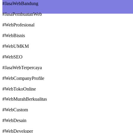
#JasaWebBandung
#JasaPembuatanWeb
#WebProfesional
#WebBisnis
#WebUMKM
#WebSEO
#JasaWebTerpercaya
#WebCompanyProfile
#WebTokoOnline
#WebMurahBerkualitas
#WebCustom
#WebDesain
#WebDeveloper