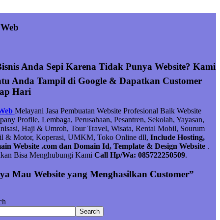
 Web
Bisnis Anda Sepi Karena Tidak Punya Website? Kami
tu Anda Tampil di Google & Dapatkan Customer
iap Hari
 Web
Melayani Jasa Pembuatan Website Profesional Baik Website
any Profile, Lembaga, Perusahaan, Pesantren, Sekolah, Yayasan,
nisasi, Haji & Umroh, Tour Travel, Wisata, Rental Mobil, Sourum
l & Motor, Koperasi, UMKM, Toko Online dll,
Include Hosting,
in Website .com dan Domain Id, Template & Design Website
.
hkan Bisa Menghubungi Kami
Call Hp/Wa: 085722250509
.
ya Mau Website yang Menghasilkan Customer”
ch
Search