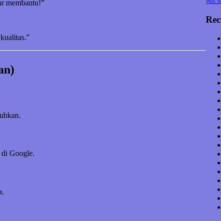
Web S
nar membantu!”
Rec
kualitas.”
an)
tuhkan.
 di Google.
a.