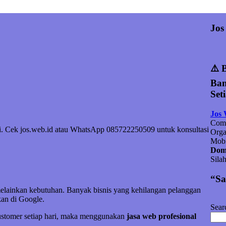
Jos
⚠️ 
Ban
Set
Jos
Comp
ami. Cek jos.web.id atau WhatsApp 085722250509 untuk konsultasi
Orga
Mobi
Doma
Sila
“Sa
melainkan kebutuhan. Banyak bisnis yang kehilangan pelanggan
an di Google.
Sear
customer setiap hari, maka menggunakan
jasa web profesional