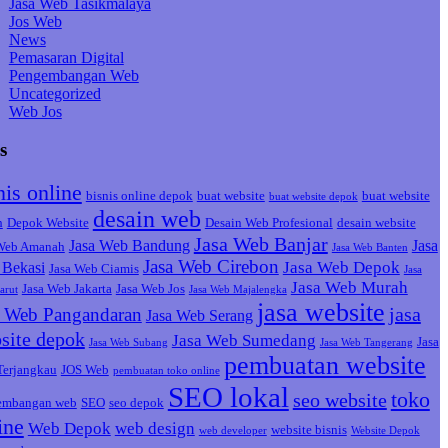
Jasa Web Tasikmalaya
Jos Web
News
Pemasaran Digital
Pengembangan Web
Uncategorized
Web Jos
s
nis online
bisnis online depok
buat website
buat website
buat website depok
desain web
h
Depok Website
Desain Web Profesional
desain website
Jasa Web Banjar
Jasa Web Bandung
Jasa
 Web Amanah
Jasa Web Banten
Jasa Web Cirebon
Jasa Web Depok
Bekasi
Jasa Web Ciamis
Jasa
Jasa Web Murah
Jasa Web Jakarta
Jasa Web Jos
arut
Jasa Web Majalengka
jasa website
jasa
a Web Pangandaran
Jasa Web Serang
site depok
Jasa Web Sumedang
Jasa
Jasa Web Subang
Jasa Web Tangerang
pembuatan website
Terjangkau
JOS Web
pembuatan toko online
SEO lokal
toko
seo website
embangan web
SEO
seo depok
ine
Web Depok
web design
website bisnis
web developer
Website Depok