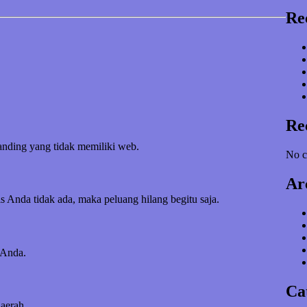
Re
Re
banding yang tidak memiliki web.
No c
Ar
s Anda tidak ada, maka peluang hilang begitu saja.
 Anda.
Ca
daerah.