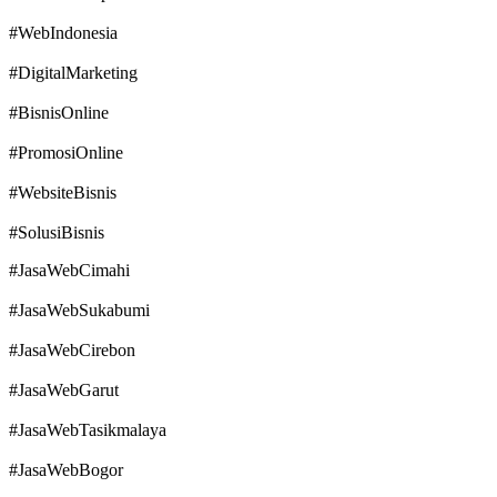
#WebIndonesia
#DigitalMarketing
#BisnisOnline
#PromosiOnline
#WebsiteBisnis
#SolusiBisnis
#JasaWebCimahi
#JasaWebSukabumi
#JasaWebCirebon
#JasaWebGarut
#JasaWebTasikmalaya
#JasaWebBogor