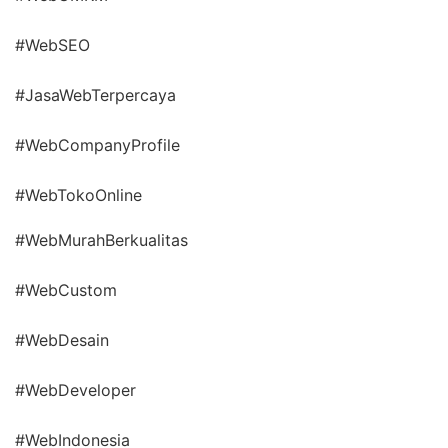
#WebSEO
#JasaWebTerpercaya
#WebCompanyProfile
#WebTokoOnline
#WebMurahBerkualitas
#WebCustom
#WebDesain
#WebDeveloper
#WebIndonesia