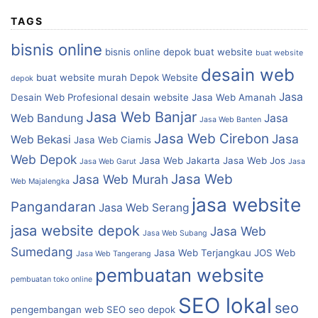
TAGS
bisnis online
bisnis online depok
buat website
buat website
desain web
buat website murah
Depok Website
depok
Jasa
Desain Web Profesional
desain website
Jasa Web Amanah
Jasa Web Banjar
Web Bandung
Jasa
Jasa Web Banten
Jasa Web Cirebon
Jasa
Web Bekasi
Jasa Web Ciamis
Web Depok
Jasa Web Jakarta
Jasa Web Jos
Jasa Web Garut
Jasa
Jasa Web
Jasa Web Murah
Web Majalengka
jasa website
Pangandaran
Jasa Web Serang
jasa website depok
Jasa Web
Jasa Web Subang
Sumedang
Jasa Web Terjangkau
JOS Web
Jasa Web Tangerang
pembuatan website
pembuatan toko online
SEO lokal
seo
pengembangan web
SEO
seo depok