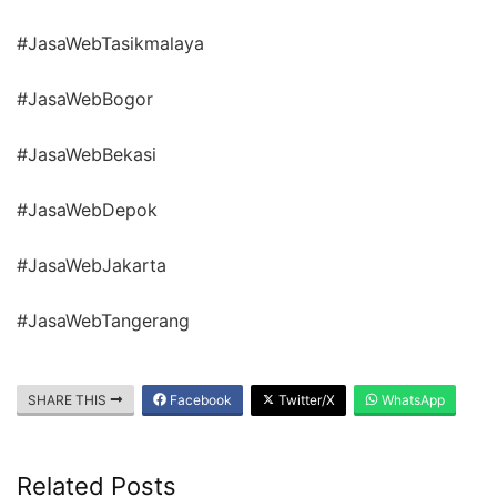
#JasaWebTasikmalaya
#JasaWebBogor
#JasaWebBekasi
#JasaWebDepok
#JasaWebJakarta
#JasaWebTangerang
SHARE THIS
Facebook
Twitter/X
WhatsApp
Related Posts