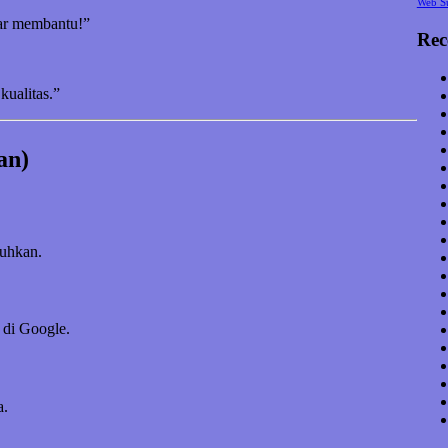
Web S
nar membantu!”
Rec
kualitas.”
an)
tuhkan.
 di Google.
a.