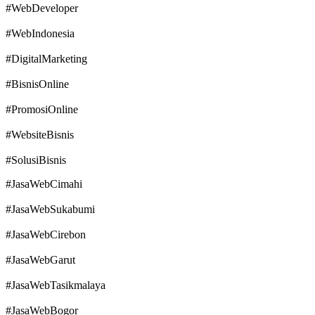
#WebDeveloper
#WebIndonesia
#DigitalMarketing
#BisnisOnline
#PromosiOnline
#WebsiteBisnis
#SolusiBisnis
#JasaWebCimahi
#JasaWebSukabumi
#JasaWebCirebon
#JasaWebGarut
#JasaWebTasikmalaya
#JasaWebBogor