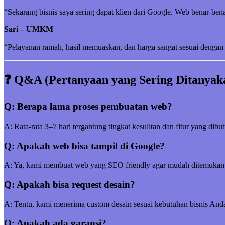
“Sekarang bisnis saya sering dapat klien dari Google. Web benar-be
Sari – UMKM
“Pelayanan ramah, hasil memuaskan, dan harga sangat sesuai dengan 
❓ Q&A (Pertanyaan yang Sering Ditanyak
Q: Berapa lama proses pembuatan web?
A: Rata-rata 3–7 hari tergantung tingkat kesulitan dan fitur yang dibu
Q: Apakah web bisa tampil di Google?
A: Ya, kami membuat web yang SEO friendly agar mudah ditemukan
Q: Apakah bisa request desain?
A: Tentu, kami menerima custom desain sesuai kebutuhan bisnis And
Q: Apakah ada garansi?