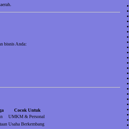
daerah.
n bisnis Anda:
ga
Cocok Untuk
an
UMKM & Personal
taan
Usaha Berkembang