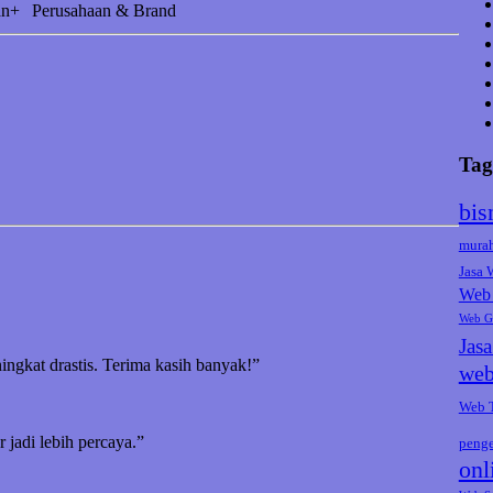
an+
Perusahaan & Brand
Tag
bis
mura
Jasa
Web 
Web G
Jas
ningkat drastis. Terima kasih banyak!”
web
Web 
jadi lebih percaya.”
peng
onl