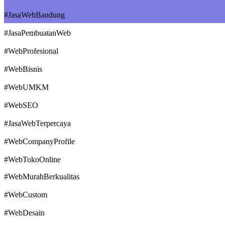
#JasaWebBandung
#JasaPembuatanWeb
#WebProfesional
#WebBisnis
#WebUMKM
#WebSEO
#JasaWebTerpercaya
#WebCompanyProfile
#WebTokoOnline
#WebMurahBerkualitas
#WebCustom
#WebDesain