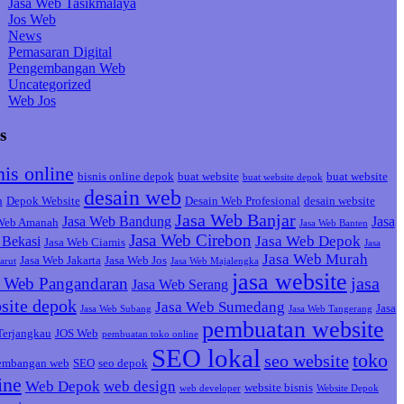
Jasa Web Tasikmalaya
Jos Web
News
Pemasaran Digital
Pengembangan Web
Uncategorized
Web Jos
s
nis online
bisnis online depok
buat website
buat website
buat website depok
desain web
h
Depok Website
Desain Web Profesional
desain website
Jasa Web Banjar
Jasa Web Bandung
Jasa
 Web Amanah
Jasa Web Banten
Jasa Web Cirebon
Jasa Web Depok
Bekasi
Jasa Web Ciamis
Jasa
Jasa Web Murah
Jasa Web Jakarta
Jasa Web Jos
arut
Jasa Web Majalengka
jasa website
jasa
a Web Pangandaran
Jasa Web Serang
site depok
Jasa Web Sumedang
Jasa
Jasa Web Subang
Jasa Web Tangerang
pembuatan website
Terjangkau
JOS Web
pembuatan toko online
SEO lokal
toko
seo website
embangan web
SEO
seo depok
ine
Web Depok
web design
website bisnis
web developer
Website Depok