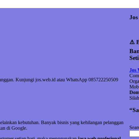
Jos
⚠️ 
Ban
Set
Jos
Comp
elanggan. Kunjungi jos.web.id atau WhatsApp 085722250509
Orga
Mobi
Doma
Sila
“Sa
melainkan kebutuhan. Banyak bisnis yang kehilangan pelanggan
Sear
an di Google.
customer setiap hari, maka menggunakan
jasa web profesional