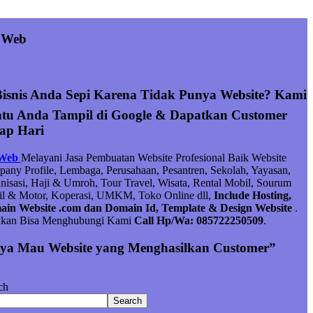
 Web
Bisnis Anda Sepi Karena Tidak Punya Website? Kami
tu Anda Tampil di Google & Dapatkan Customer
iap Hari
 Web
Melayani Jasa Pembuatan Website Profesional Baik Website
any Profile, Lembaga, Perusahaan, Pesantren, Sekolah, Yayasan,
nisasi, Haji & Umroh, Tour Travel, Wisata, Rental Mobil, Sourum
l & Motor, Koperasi, UMKM, Toko Online dll,
Include Hosting,
in Website .com dan Domain Id, Template & Design Website
.
hkan Bisa Menghubungi Kami
Call Hp/Wa: 085722250509
.
ya Mau Website yang Menghasilkan Customer”
ch
Search