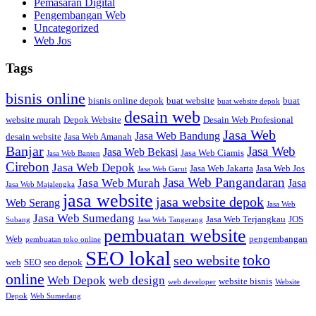
Pemasaran Digital
Pengembangan Web
Uncategorized
Web Jos
Tags
bisnis online
bisnis online depok
buat website
buat
buat website depok
desain web
website murah
Depok Website
Desain Web Profesional
Jasa Web
Jasa Web Bandung
desain website
Jasa Web Amanah
Banjar
Jasa Web
Jasa Web Bekasi
Jasa Web Ciamis
Jasa Web Banten
Cirebon
Jasa Web Depok
Jasa Web Jakarta
Jasa Web Jos
Jasa Web Garut
Jasa Web Pangandaran
Jasa Web Murah
Jasa
Jasa Web Majalengka
jasa website
jasa website depok
Web Serang
Jasa Web
Jasa Web Sumedang
Jasa Web Terjangkau
JOS
Subang
Jasa Web Tangerang
pembuatan website
Web
pengembangan
pembuatan toko online
SEO lokal
toko
seo website
web
SEO
seo depok
online
Web Depok
web design
website bisnis
web developer
Website
Depok
Web Sumedang