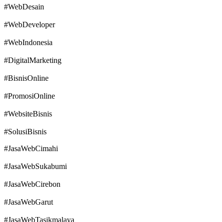
#WebDesain
#WebDeveloper
#WebIndonesia
#DigitalMarketing
#BisnisOnline
#PromosiOnline
#WebsiteBisnis
#SolusiBisnis
#JasaWebCimahi
#JasaWebSukabumi
#JasaWebCirebon
#JasaWebGarut
#JasaWebTasikmalaya