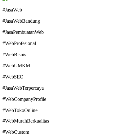
#JasaWeb
#JasaWebBandung
#JasaPembuatanWeb
#WebProfesional
#WebBisnis
#WebUMKM
#WebSEO
#JasaWebTerpercaya
#WebCompanyProfile
#WebTokoOnline
#WebMurahBerkualitas
#WebCustom