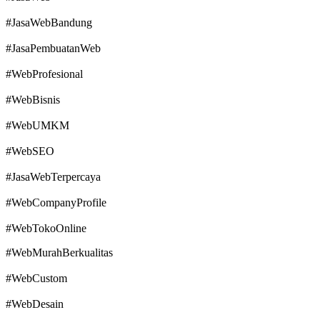
#JasaWebBandung
#JasaPembuatanWeb
#WebProfesional
#WebBisnis
#WebUMKM
#WebSEO
#JasaWebTerpercaya
#WebCompanyProfile
#WebTokoOnline
#WebMurahBerkualitas
#WebCustom
#WebDesain