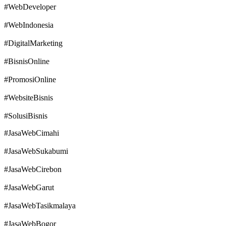
#WebDeveloper
#WebIndonesia
#DigitalMarketing
#BisnisOnline
#PromosiOnline
#WebsiteBisnis
#SolusiBisnis
#JasaWebCimahi
#JasaWebSukabumi
#JasaWebCirebon
#JasaWebGarut
#JasaWebTasikmalaya
#JasaWebBogor