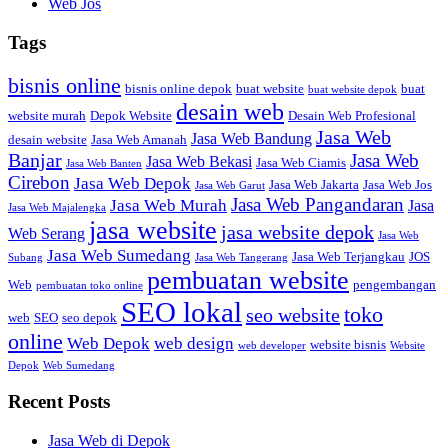
Web Jos
Tags
bisnis online
bisnis online depok
buat website
buat
buat website depok
desain web
website murah
Depok Website
Desain Web Profesional
Jasa Web
Jasa Web Bandung
desain website
Jasa Web Amanah
Banjar
Jasa Web
Jasa Web Bekasi
Jasa Web Ciamis
Jasa Web Banten
Cirebon
Jasa Web Depok
Jasa Web Jakarta
Jasa Web Jos
Jasa Web Garut
Jasa Web Pangandaran
Jasa Web Murah
Jasa
Jasa Web Majalengka
jasa website
jasa website depok
Web Serang
Jasa Web
Jasa Web Sumedang
Jasa Web Terjangkau
JOS
Subang
Jasa Web Tangerang
pembuatan website
Web
pengembangan
pembuatan toko online
SEO lokal
toko
seo website
web
SEO
seo depok
online
Web Depok
web design
website bisnis
web developer
Website
Depok
Web Sumedang
Recent Posts
Jasa Web di Depok