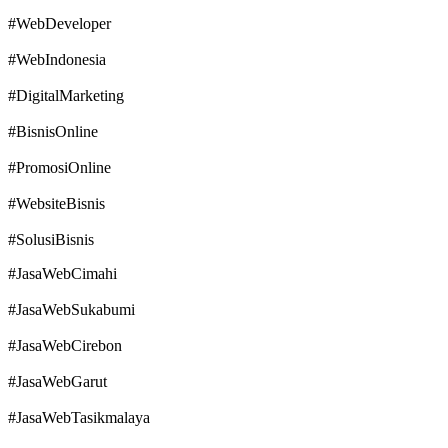
#WebDeveloper
#WebIndonesia
#DigitalMarketing
#BisnisOnline
#PromosiOnline
#WebsiteBisnis
#SolusiBisnis
#JasaWebCimahi
#JasaWebSukabumi
#JasaWebCirebon
#JasaWebGarut
#JasaWebTasikmalaya