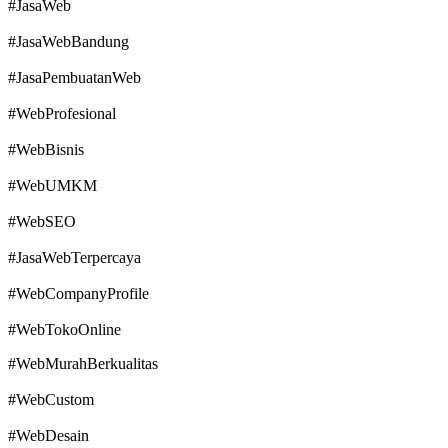
#JasaWeb
#JasaWebBandung
#JasaPembuatanWeb
#WebProfesional
#WebBisnis
#WebUMKM
#WebSEO
#JasaWebTerpercaya
#WebCompanyProfile
#WebTokoOnline
#WebMurahBerkualitas
#WebCustom
#WebDesain