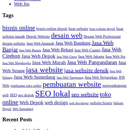
Web Jos
Tags
bisnis online
bisnis online depok
buat website
buat
buat website depok
desain web
website murah
Depok Website
Desain Web Profesional
Jasa Web
Jasa Web Bandung
desain website
Jasa Web Amanah
Banjar
Jasa Web
Jasa Web Bekasi
Jasa Web Ciamis
Jasa Web Banten
Cirebon
Jasa Web Depok
Jasa Web Jakarta
Jasa Web Jos
Jasa Web Garut
Jasa Web Pangandaran
Jasa Web Murah
Jasa
Jasa Web Majalengka
jasa website
jasa website depok
Web Serang
Jasa Web
Jasa Web Sumedang
Jasa Web Terjangkau
JOS
Subang
Jasa Web Tangerang
pembuatan website
Web
pengembangan
pembuatan toko online
SEO lokal
toko
seo website
web
SEO
seo depok
online
Web Depok
web design
website bisnis
web developer
Website
Depok
Web Sumedang
Recent Posts