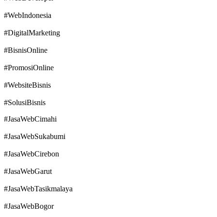
#WebIndonesia
#DigitalMarketing
#BisnisOnline
#PromosiOnline
#WebsiteBisnis
#SolusiBisnis
#JasaWebCimahi
#JasaWebSukabumi
#JasaWebCirebon
#JasaWebGarut
#JasaWebTasikmalaya
#JasaWebBogor