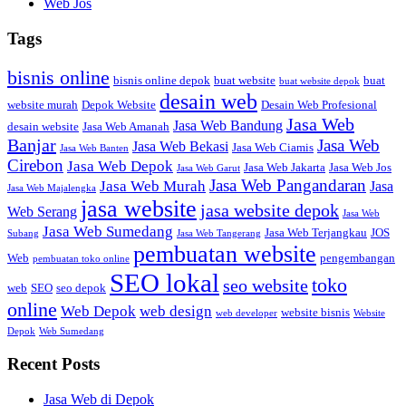
Web Jos
Tags
bisnis online
bisnis online depok
buat website
buat
buat website depok
desain web
website murah
Depok Website
Desain Web Profesional
Jasa Web
Jasa Web Bandung
desain website
Jasa Web Amanah
Banjar
Jasa Web
Jasa Web Bekasi
Jasa Web Ciamis
Jasa Web Banten
Cirebon
Jasa Web Depok
Jasa Web Jakarta
Jasa Web Jos
Jasa Web Garut
Jasa Web Pangandaran
Jasa Web Murah
Jasa
Jasa Web Majalengka
jasa website
jasa website depok
Web Serang
Jasa Web
Jasa Web Sumedang
Jasa Web Terjangkau
JOS
Subang
Jasa Web Tangerang
pembuatan website
Web
pengembangan
pembuatan toko online
SEO lokal
toko
seo website
web
SEO
seo depok
online
Web Depok
web design
website bisnis
web developer
Website
Depok
Web Sumedang
Recent Posts
Jasa Web di Depok