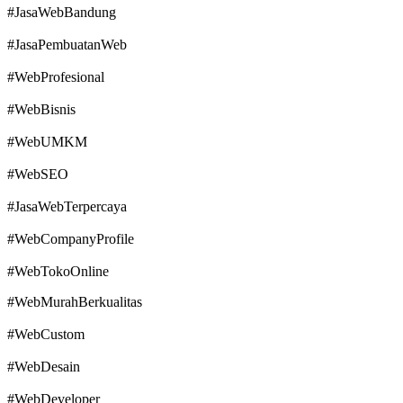
#JasaWebBandung
#JasaPembuatanWeb
#WebProfesional
#WebBisnis
#WebUMKM
#WebSEO
#JasaWebTerpercaya
#WebCompanyProfile
#WebTokoOnline
#WebMurahBerkualitas
#WebCustom
#WebDesain
#WebDeveloper