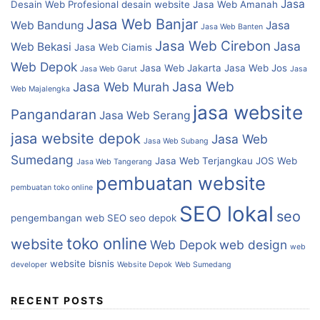
Jasa
Desain Web Profesional
desain website
Jasa Web Amanah
Jasa Web Banjar
Web Bandung
Jasa
Jasa Web Banten
Jasa Web Cirebon
Jasa
Web Bekasi
Jasa Web Ciamis
Web Depok
Jasa Web Jakarta
Jasa Web Jos
Jasa Web Garut
Jasa
Jasa Web
Jasa Web Murah
Web Majalengka
jasa website
Pangandaran
Jasa Web Serang
jasa website depok
Jasa Web
Jasa Web Subang
Sumedang
Jasa Web Terjangkau
JOS Web
Jasa Web Tangerang
pembuatan website
pembuatan toko online
SEO lokal
seo
pengembangan web
SEO
seo depok
toko online
website
Web Depok
web design
web
website bisnis
developer
Website Depok
Web Sumedang
RECENT POSTS