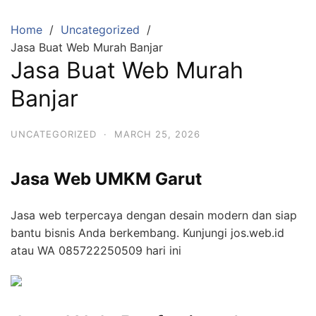
S
k
Home
Uncategorized
i
Jasa Buat Web Murah Banjar
p
Jasa Buat Web Murah
t
Banjar
o
c
o
UNCATEGORIZED
·
MARCH 25, 2026
n
t
Jasa Web UMKM Garut
e
n
Jasa web terpercaya dengan desain modern dan siap
t
bantu bisnis Anda berkembang. Kunjungi jos.web.id
atau WA 085722250509 hari ini