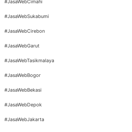
#JasaWebCimahi
#JasaWebSukabumi
#JasaWebCirebon
#JasaWebGarut
#JasaWebTasikmalaya
#JasaWebBogor
#JasaWebBekasi
#JasaWebDepok
#JasaWebJakarta