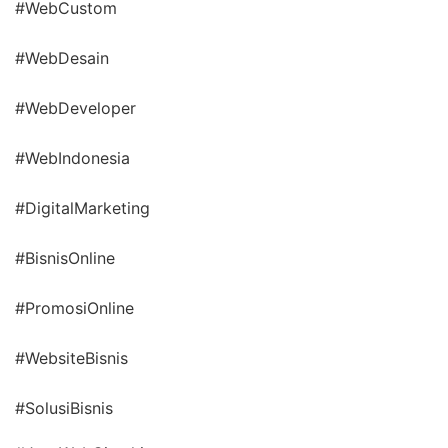
#WebCustom
#WebDesain
#WebDeveloper
#WebIndonesia
#DigitalMarketing
#BisnisOnline
#PromosiOnline
#WebsiteBisnis
#SolusiBisnis