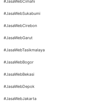
#JasaWebCimahi
#JasaWebSukabumi
#JasaWebCirebon
#JasaWebGarut
#JasaWebTasikmalaya
#JasaWebBogor
#JasaWebBekasi
#JasaWebDepok
#JasaWebJakarta