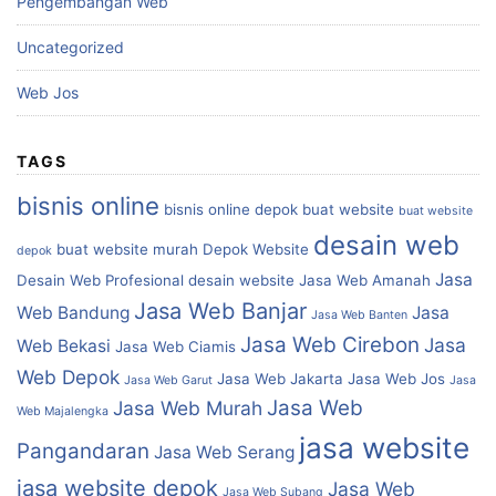
Pengembangan Web
Uncategorized
Web Jos
TAGS
bisnis online
bisnis online depok
buat website
buat website
desain web
buat website murah
Depok Website
depok
Jasa
Desain Web Profesional
desain website
Jasa Web Amanah
Jasa Web Banjar
Web Bandung
Jasa
Jasa Web Banten
Jasa Web Cirebon
Jasa
Web Bekasi
Jasa Web Ciamis
Web Depok
Jasa Web Jakarta
Jasa Web Jos
Jasa Web Garut
Jasa
Jasa Web
Jasa Web Murah
Web Majalengka
jasa website
Pangandaran
Jasa Web Serang
jasa website depok
Jasa Web
Jasa Web Subang