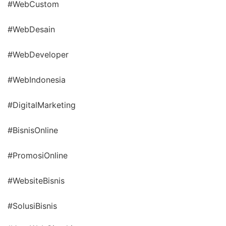
#WebCustom
#WebDesain
#WebDeveloper
#WebIndonesia
#DigitalMarketing
#BisnisOnline
#PromosiOnline
#WebsiteBisnis
#SolusiBisnis