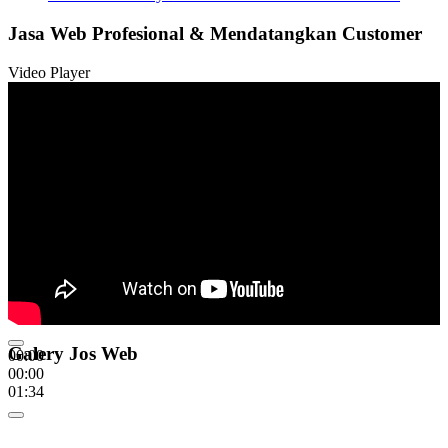
Jasa Web Profesional & Mendatangkan Customer
Video Player
Galery Jos Web
00:00
00:00
01:34