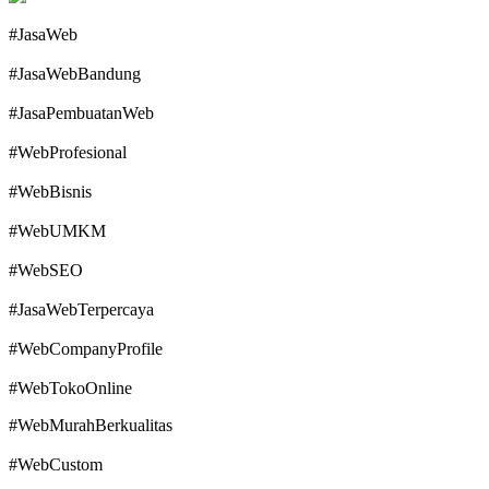
#JasaWeb
#JasaWebBandung
#JasaPembuatanWeb
#WebProfesional
#WebBisnis
#WebUMKM
#WebSEO
#JasaWebTerpercaya
#WebCompanyProfile
#WebTokoOnline
#WebMurahBerkualitas
#WebCustom