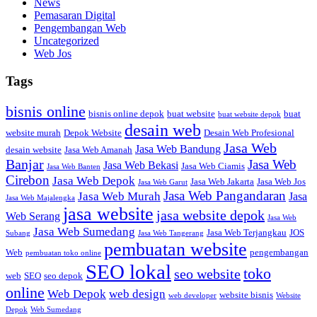
News
Pemasaran Digital
Pengembangan Web
Uncategorized
Web Jos
Tags
bisnis online
bisnis online depok
buat website
buat
buat website depok
desain web
website murah
Depok Website
Desain Web Profesional
Jasa Web
Jasa Web Bandung
desain website
Jasa Web Amanah
Banjar
Jasa Web
Jasa Web Bekasi
Jasa Web Ciamis
Jasa Web Banten
Cirebon
Jasa Web Depok
Jasa Web Jakarta
Jasa Web Jos
Jasa Web Garut
Jasa Web Pangandaran
Jasa Web Murah
Jasa
Jasa Web Majalengka
jasa website
jasa website depok
Web Serang
Jasa Web
Jasa Web Sumedang
Jasa Web Terjangkau
JOS
Subang
Jasa Web Tangerang
pembuatan website
Web
pengembangan
pembuatan toko online
SEO lokal
toko
seo website
web
SEO
seo depok
online
Web Depok
web design
website bisnis
web developer
Website
Depok
Web Sumedang