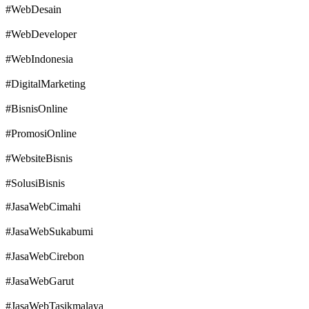
#WebDesain
#WebDeveloper
#WebIndonesia
#DigitalMarketing
#BisnisOnline
#PromosiOnline
#WebsiteBisnis
#SolusiBisnis
#JasaWebCimahi
#JasaWebSukabumi
#JasaWebCirebon
#JasaWebGarut
#JasaWebTasikmalaya