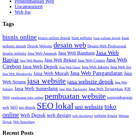
Pengembangan Web
Uncategorized
Web Jos
Tags
bisnis online
bisnis online depok
buat website
buat
buat website depok
desain web
website murah
Depok Website
Desain Web Profesional
Jasa Web
Jasa Web Bandung
desain website
Jasa Web Amanah
Banjar
Jasa Web
Jasa Web Bekasi
Jasa Web Ciamis
Jasa Web Banten
Cirebon
Jasa Web Depok
Jasa Web Jakarta
Jasa Web Jos
Jasa Web Garut
Jasa Web Pangandaran
Jasa Web Murah
Jasa
Jasa Web Majalengka
jasa website
jasa website depok
Web Serang
Jasa Web
Jasa Web Sumedang
Jasa Web Terjangkau
JOS
Subang
Jasa Web Tangerang
pembuatan website
Web
pengembangan
pembuatan toko online
SEO lokal
toko
seo website
web
SEO
seo depok
online
Web Depok
web design
website bisnis
web developer
Website
Depok
Web Sumedang
Recent Posts