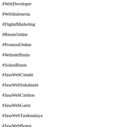
#WebDeveloper
#WebIndonesia
#DigitalMarketing
#BisnisOnline
#PromosiOnline
#WebsiteBisnis
#SolusiBisnis
#JasaWebCimahi
#JasaWebSukabumi
#JasaWebCirebon
#JasaWebGarut
#JasaWebTasikmalaya
#JasaWebBogor