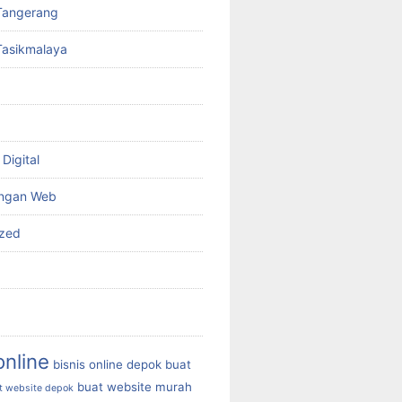
Tangerang
Tasikmalaya
Digital
ngan Web
ized
online
bisnis online depok
buat
buat website murah
t website depok