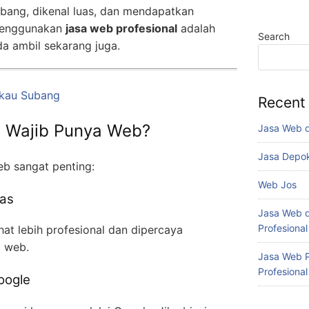
mbang, dikenal luas, dan mendapatkan
 menggunakan
jasa web profesional
adalah
Search
da ambil sekarang juga.
gkau Subang
Recent
a Wajib Punya Web?
Jasa Web 
Jasa Depo
eb sangat penting:
Web Jos
tas
Jasa Web d
Profesiona
ihat lebih profesional dan dipercaya
i web.
Jasa Web P
Profesiona
oogle