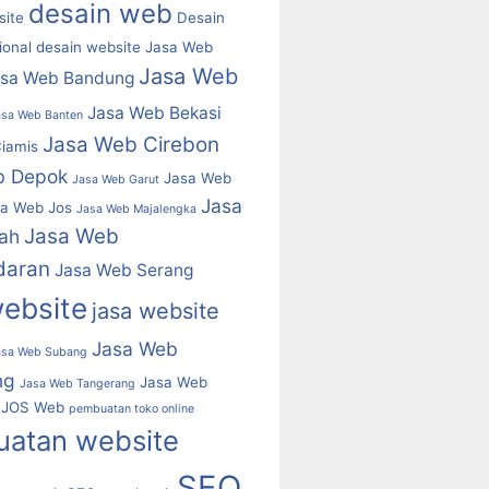
desain web
ite
Desain
ional
desain website
Jasa Web
Jasa Web
asa Web Bandung
Jasa Web Bekasi
asa Web Banten
Jasa Web Cirebon
iamis
b Depok
Jasa Web
Jasa Web Garut
Jasa
a Web Jos
Jasa Web Majalengka
Jasa Web
ah
daran
Jasa Web Serang
website
jasa website
Jasa Web
asa Web Subang
ng
Jasa Web
Jasa Web Tangerang
JOS Web
pembuatan toko online
atan website
SEO