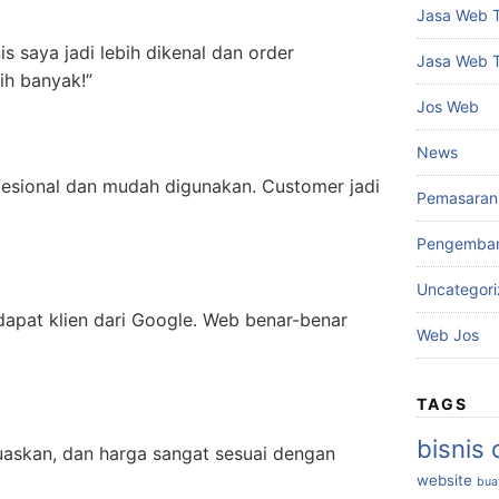
Jasa Web 
nis saya jadi lebih dikenal dan order
Jasa Web 
ih banyak!”
Jos Web
News
fesional dan mudah digunakan. Customer jadi
Pemasaran 
Pengemba
Uncategor
 dapat klien dari Google. Web benar-benar
Web Jos
TAGS
bisnis 
uaskan, dan harga sangat sesuai dengan
website
bua