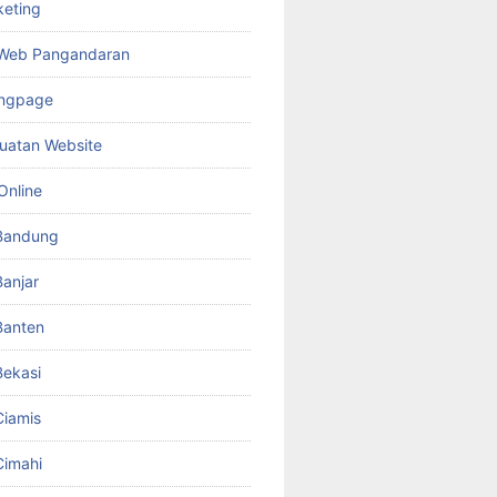
keting
 Web Pangandaran
ingpage
uatan Website
Online
Bandung
anjar
Banten
ekasi
iamis
Cimahi