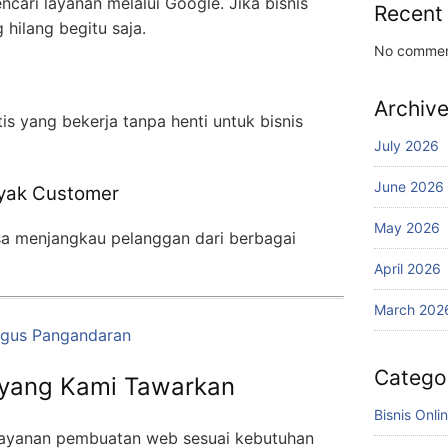
cari layanan melalui Google. Jika bisnis
Recent
hilang begitu saja.
No commen
Archiv
s yang bekerja tanpa henti untuk bisnis
July 2026
June 2026
nyak Customer
May 2026
isa menjangkau pelanggan dari berbagai
April 2026
March 202
agus Pangandaran
Catego
yang Kami Tawarkan
Bisnis Onli
layanan pembuatan web sesuai kebutuhan