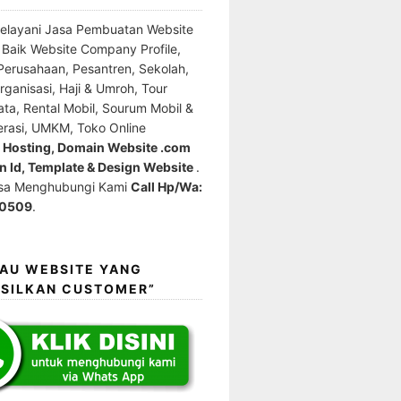
elayani Jasa Pembuatan Website
l Baik Website Company Profile,
erusahaan, Pesantren, Sekolah,
ganisasi, Haji & Umroh, Tour
ata, Rental Mobil, Sourum Mobil &
erasi, UMKM, Toko Online
e Hosting, Domain Website .com
 Id, Template & Design Website
.
isa Menghubungi Kami
Call Hp/Wa:
0509
.
MAU WEBSITE YANG
SILKAN CUSTOMER”