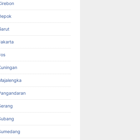
Cirebon
Depok
Garut
akarta
Jos
Kuningan
Majalengka
Pangandaran
Serang
Subang
Sumedang