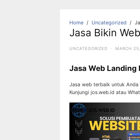
Skip
to
content
Home
Uncategorized
Ja
Jasa Bikin Web
UNCATEGORIZED
·
MARCH 25,
Jasa Web Landing
Jasa web terbaik untuk Anda 
Kunjungi jos.web.id atau Wh