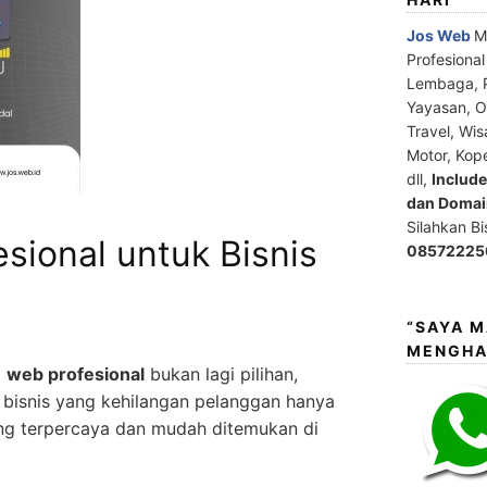
Jos Web
M
Profesiona
Lembaga, P
Yayasan, Or
Travel, Wis
Motor, Kop
dll,
Includ
dan Domain
Silahkan B
sional untuk Bisnis
08572225
“SAYA 
MENGHA
i
web profesional
bukan lagi pilihan,
 bisnis yang kehilangan pelanggan hanya
ang terpercaya dan mudah ditemukan di