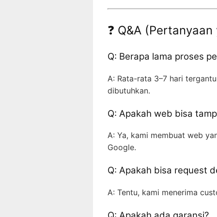
❓ Q&A (Pertanyaan 
Q: Berapa lama proses 
A: Rata-rata 3–7 hari tergantu
dibutuhkan.
Q: Apakah web bisa tampi
A: Ya, kami membuat web yan
Google.
Q: Apakah bisa request d
A: Tentu, kami menerima cust
Q: Apakah ada garansi?