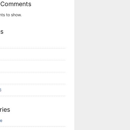
 Comments
ts to show.
es
6
ries
ne