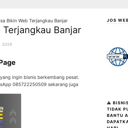
sa Bikin Web Terjangkau Banjar
JOS WE
 Terjangkau Banjar
 2026
 Page
yang ingin bisnis berkembang pesat.
atsApp 085722250509 sekarang juga
⚠️ BISN
TIDAK P
BANTU A
DAPATK
HARI