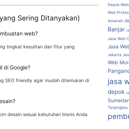
Depok Webs
Web Profes
yang Sering Ditanyakan)
J
Amanah
Banjar
J
pembuatan web?
Jasa Web C
Jasa We
ng tingkat kesulitan dan fitur yang
Jakarta
Jas
Web Mur
l di Google?
Pangan
jasa 
g SEO friendly agar mudah ditemukan di
depok
J
Sumeda
esain?
Terjangkau
om desain sesuai kebutuhan bisnis Anda.
pembu