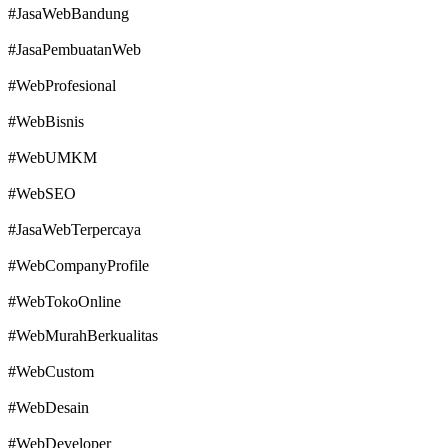
#JasaWebBandung
#JasaPembuatanWeb
#WebProfesional
#WebBisnis
#WebUMKM
#WebSEO
#JasaWebTerpercaya
#WebCompanyProfile
#WebTokoOnline
#WebMurahBerkualitas
#WebCustom
#WebDesain
#WebDeveloper