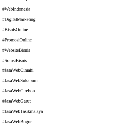
#WebIndonesia
#DigitalMarketing
#BisnisOnline
#PromosiOnline
#WebsiteBisnis
#SolusiBisnis
#JasaWebCimahi
#JasaWebSukabumi
#JasaWebCirebon
#JasaWebGarut
#JasaWebTasikmalaya
#JasaWebBogor