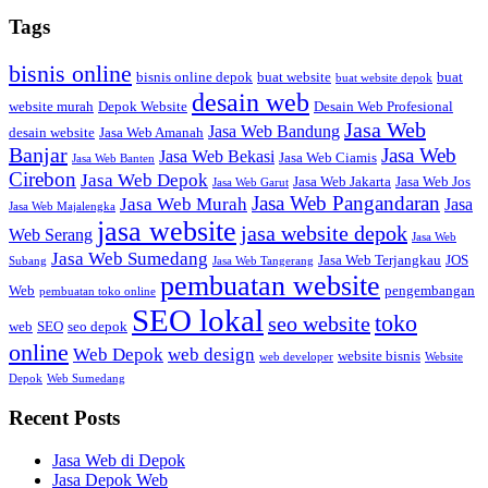
Tags
bisnis online
bisnis online depok
buat website
buat
buat website depok
desain web
website murah
Depok Website
Desain Web Profesional
Jasa Web
Jasa Web Bandung
desain website
Jasa Web Amanah
Banjar
Jasa Web
Jasa Web Bekasi
Jasa Web Ciamis
Jasa Web Banten
Cirebon
Jasa Web Depok
Jasa Web Jakarta
Jasa Web Jos
Jasa Web Garut
Jasa Web Pangandaran
Jasa Web Murah
Jasa
Jasa Web Majalengka
jasa website
jasa website depok
Web Serang
Jasa Web
Jasa Web Sumedang
Jasa Web Terjangkau
JOS
Subang
Jasa Web Tangerang
pembuatan website
Web
pengembangan
pembuatan toko online
SEO lokal
toko
seo website
web
SEO
seo depok
online
Web Depok
web design
website bisnis
web developer
Website
Depok
Web Sumedang
Recent Posts
Jasa Web di Depok
Jasa Depok Web