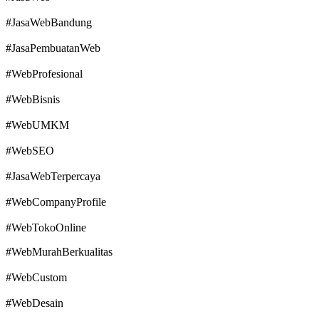
#JasaWebBandung
#JasaPembuatanWeb
#WebProfesional
#WebBisnis
#WebUMKM
#WebSEO
#JasaWebTerpercaya
#WebCompanyProfile
#WebTokoOnline
#WebMurahBerkualitas
#WebCustom
#WebDesain