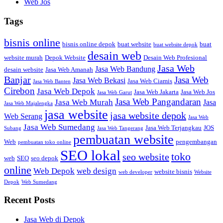
Web Jos
Tags
bisnis online
bisnis online depok
buat website
buat
buat website depok
desain web
website murah
Depok Website
Desain Web Profesional
Jasa Web
Jasa Web Bandung
desain website
Jasa Web Amanah
Banjar
Jasa Web
Jasa Web Bekasi
Jasa Web Ciamis
Jasa Web Banten
Cirebon
Jasa Web Depok
Jasa Web Jakarta
Jasa Web Jos
Jasa Web Garut
Jasa Web Pangandaran
Jasa Web Murah
Jasa
Jasa Web Majalengka
jasa website
jasa website depok
Web Serang
Jasa Web
Jasa Web Sumedang
Jasa Web Terjangkau
JOS
Subang
Jasa Web Tangerang
pembuatan website
Web
pengembangan
pembuatan toko online
SEO lokal
toko
seo website
web
SEO
seo depok
online
Web Depok
web design
website bisnis
web developer
Website
Depok
Web Sumedang
Recent Posts
Jasa Web di Depok