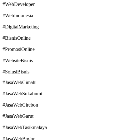
#WebDeveloper
#WebIndonesia
#DigitalMarketing
#BisnisOnline
#PromosiOnline
#WebsiteBisnis
#SolusiBisnis
#JasaWebCimahi
#JasaWebSukabumi
#JasaWebCirebon
#JasaWebGarut
#JasaWebTasikmalaya
#JasaWebBogor