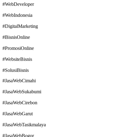
#WebDeveloper
#WebIndonesia
#DigitalMarketing
#BisnisOnline
#PromosiOnline
#WebsiteBisnis
#SolusiBisnis
#JasaWebCimahi
#JasaWebSukabumi
#JasaWebCirebon
#JasaWebGarut
#JasaWebTasikmalaya
#JasaWebBogor