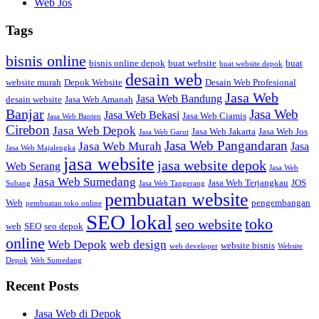
Web Jos
Tags
bisnis online
bisnis online depok
buat website
buat
buat website depok
desain web
website murah
Depok Website
Desain Web Profesional
Jasa Web
Jasa Web Bandung
desain website
Jasa Web Amanah
Banjar
Jasa Web
Jasa Web Bekasi
Jasa Web Ciamis
Jasa Web Banten
Cirebon
Jasa Web Depok
Jasa Web Jakarta
Jasa Web Jos
Jasa Web Garut
Jasa Web Pangandaran
Jasa Web Murah
Jasa
Jasa Web Majalengka
jasa website
jasa website depok
Web Serang
Jasa Web
Jasa Web Sumedang
Jasa Web Terjangkau
JOS
Subang
Jasa Web Tangerang
pembuatan website
Web
pengembangan
pembuatan toko online
SEO lokal
toko
seo website
web
SEO
seo depok
online
Web Depok
web design
website bisnis
web developer
Website
Depok
Web Sumedang
Recent Posts
Jasa Web di Depok