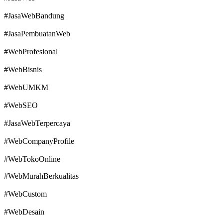
#JasaWebBandung
#JasaPembuatanWeb
#WebProfesional
#WebBisnis
#WebUMKM
#WebSEO
#JasaWebTerpercaya
#WebCompanyProfile
#WebTokoOnline
#WebMurahBerkualitas
#WebCustom
#WebDesain