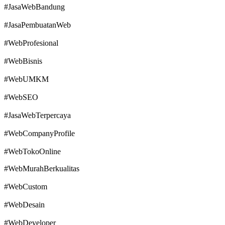
#JasaWebBandung
#JasaPembuatanWeb
#WebProfesional
#WebBisnis
#WebUMKM
#WebSEO
#JasaWebTerpercaya
#WebCompanyProfile
#WebTokoOnline
#WebMurahBerkualitas
#WebCustom
#WebDesain
#WebDeveloper