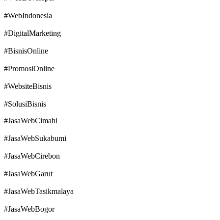
#WebIndonesia
#DigitalMarketing
#BisnisOnline
#PromosiOnline
#WebsiteBisnis
#SolusiBisnis
#JasaWebCimahi
#JasaWebSukabumi
#JasaWebCirebon
#JasaWebGarut
#JasaWebTasikmalaya
#JasaWebBogor